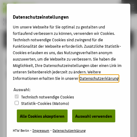
DE
EN
Datenschutzeinstellungen
Hochschule für Technik und Wirtschaft Berlin
University of Applied Sciences
Um unsere Webseite für Sie optimal zu gestalten und
Menu
fortlaufend verbessern zu können, verwenden wir Cookies.
THEMEN
CAMPUS
Technisch notwendige Cookies sind zwingend für die
HOCHSCHULE
Funktionalität der Webseite erforderlich. Zusätzliche Statistik-
Cookies erlauben es uns, das Nutzungsverhalten anonym
CAMPUS
Nutzungregeln für den Raum der
auszuwerten, um die Webseite zu verbessern. Sie haben die
Möglichkeit, Ihre Datenschutzeinstellungen über einen Link im
STUDIUM
Stille
unteren Seitenbereich jederzeit zu ändern. Weitere
LEHRE
Informationen erhalten Sie in unserer
Datenschutzerklärung
.
Dieser Raum steht allen Hochschulangehörigen
FORSCHUNG
Auswahl:
offen zum Entspannen, Meditieren oder Beten.
Technisch notwendige Cookies
KARRIERE
Statistik-Cookies (Matomo)
Bitte lassen Sie Ihre Schuhe im Vorraum.
INTERNATIONAL
Essen, Trinken und Rauchen sind in diesem Raum
Alle Cookies akzeptieren
Auswahl verwenden
verboten.
INFORMATIONEN FÜR
HTW Berlin -
Impressum
-
Datenschutzerklärung
Der Raum der Stille ist bewusst neutral gestaltet.