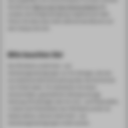
Sie bitte per
Mail an das Team Kommunikation
.
Sie
erhalten die Drehgenehmigung umgehend per Mail.
Führen Sie diese dann bitte während des Besuchs auf
dem Campus bei sich.
Bitte beachten Sie!
Die HTW Berlin erteilt Dreh- und
Aufnahmegenehmigungen nur für Anfragen, die eine
journalistische Berichterstattung über die Hochschule
zum Inhalt haben. Für Aufnahmen mit einem
kommerziellen, gewerblichen Hintergrund (
z.B.
Werbung, PR-Aufträge) oder für Foto- und Filmprojekte,
in denen die Örtlichkeiten der HTW Berlin primär als
Kulisse dienen, können keine Dreh- und
Aufnahmegenehmigungen erteilt werden.