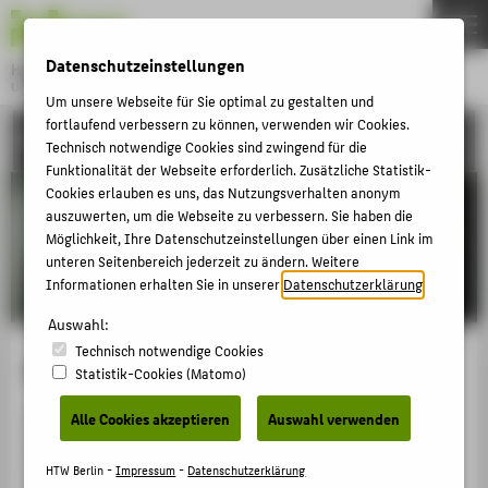
DE
EN
Datenschutzeinstellungen
Hochschule für Technik und Wirtschaft Berlin
University of Applied Sciences
Um unsere Webseite für Sie optimal zu gestalten und
Menu
fortlaufend verbessern zu können, verwenden wir Cookies.
THEMEN
PRESSE
Technisch notwendige Cookies sind zwingend für die
HOCHSCHULE
Funktionalität der Webseite erforderlich. Zusätzliche Statistik-
Cookies erlauben es uns, das Nutzungsverhalten anonym
CAMPUS
auszuwerten, um die Webseite zu verbessern. Sie haben die
Möglichkeit, Ihre Datenschutzeinstellungen über einen Link im
STUDIUM
unteren Seitenbereich jederzeit zu ändern. Weitere
LEHRE
Informationen erhalten Sie in unserer
Datenschutzerklärung
.
FORSCHUNG
Auswahl:
Technisch notwendige Cookies
KARRIERE
Dreh- & Fotogenehmigungen
Statistik-Cookies (Matomo)
INTERNATIONAL
Alle Cookies akzeptieren
Auswahl verwenden
Sie planen Film-, Audio- und Fotoaufnahmen auf dem
Gelände und/oder in den Gebäuden der HTW Berlin zu
INFORMATIONEN FÜR
HTW Berlin -
Impressum
-
Datenschutzerklärung
journalistischen Zwecken? Dies ist nach Genehmigung