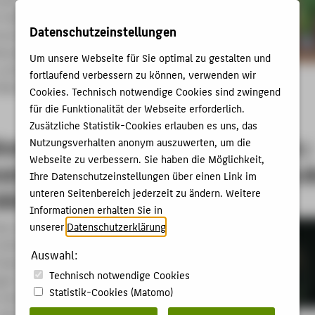
haben daher Kanzler Prof. Dr. Tilo
Datenschutzeinstellungen
onalratsvorsitzender Gernot
tualisierte Dienstvereinbarung zur
Um unsere Webseite für Sie optimal zu gestalten und
nd Suchthilfe unterzeichnet. Sie gilt
fortlaufend verbessern zu können, verwenden wir
 Beschäftigten.
Cookies. Technisch notwendige Cookies sind zwingend
für die Funktionalität der Webseite erforderlich.
Zusätzliche Statistik-Cookies erlauben es uns, das
rom ausfällt, entscheidet Kommunikation –
Nutzungsverhalten anonym auszuwerten, um die
Webseite zu verbessern. Sie haben die Möglichkeit,
rschungsteam startet Bürgerbefragung zu d
Ihre Datenschutzeinstellungen über einen Link im
unteren Seitenbereich jederzeit zu ändern. Weitere
2025/26
Informationen erhalten Sie in
unserer
Datenschutzerklärung
.
Das hochschulübergreifende
fragt Betroffene in Steglitz-
Auswahl:
reptow-Köpenick zu ihren Erfahrungen.
Technisch notwendige Cookies
e ist in sieben Sprachen bis zum 16.
Statistik-Cookies (Matomo)
erfügbar. Die Ergebnisse fließen in
 mehrsprachige Kommunikations- und