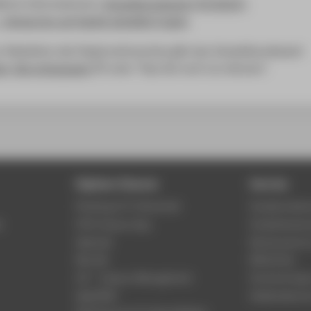
lierte Informationen:
Umweltbundesamt (07/2015):
 Antworten auf häufig gestellte Fragen
.
ur Reduktion des Papierverbrauches gibt das Umweltbundesamt
er, Recyclingpapier
unter "Was Sie noch tun können".
Digitale Dienste
Service
Phishing & IT-Sicherheit
Studierenden
r
HTW Campus App
Studienberat
Webmail
Rechenzentr
Moodle
Bibliothek
LSF - Campus Management
Hochschulspo
WebOPAC
Gebäudeservi