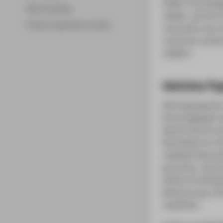
Weiße. Aus ökolog
Merchandising
wählen, weil mit
Fördern & gefördert werden
verbunden sind.
verzichten werden
möglich.
Welches Pap
Alle Kopiergeräte
Recyclingpapier 
Ebenso können di
Bürobedarf nur R
empfiehlt Recycl
garantiert, dass 
Andere Produktke
Bezeichnung „Chlo
empfehlen.