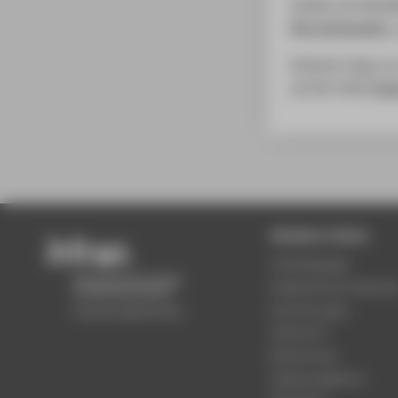
Quelle und detail
Recyclingpapier –
Einfache Tipps z
auf der Seite
Papi
Beliebte Seiten
Studiengänge
Akademischer Kalende
Einrichtungen
Standorte
Bewerbung
Stellenangebote