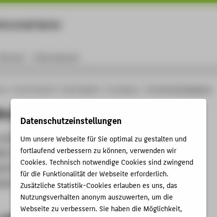
rtschaft Berlin
Menu
Karriere
International
ule
Hochschulprofil
Nachhaltigkeit
Umwelttipps
1x1 des Recyclingpapiers
ecyclingpapiers
Datenschutzeinstellungen
 oder Recyling – Papier ist Papier?
Um unsere Webseite für Sie optimal zu gestalten und
fortlaufend verbessern zu können, verwenden wir
tät von Recyclingpapier
Cookies. Technisch notwendige Cookies sind zwingend
ige Dokumente auf grauem Papier?
für die Funktionalität der Webseite erforderlich.
pier wird an der HTW Berlin verwendet?
Zusätzliche Statistik-Cookies erlauben es uns, das
Nutzungsverhalten anonym auszuwerten, um die
Webseite zu verbessern. Sie haben die Möglichkeit,