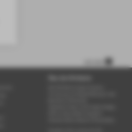
nach oben
Über die HTW Berlin
service
Die HTW Berlin bietet Studium,
Forschung und Weiterbildung in den
ung
Bereichen Wirtschaft,
um
Ingenieurwesen, Informatik, Design,
Kultur, Gesundheit, Energie &
rt
Umwelt, Recht, Bauen & Immobilien.
ce
Studieren Sie in einem der 80