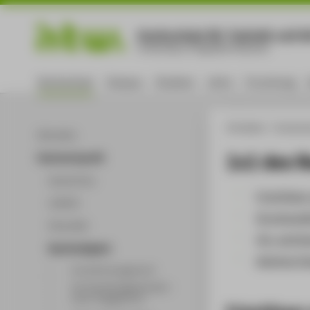
Hochschule für Technik und Wi
University of Applied Sciences
Hochschule
Campus
Studium
Lehre
Forschung
HTW Berlin
Hochsch
Aktuelles
1x1 des R
Hochschulprofil
Geschichte
Frischfaser
Leitbild
Druckquali
Diversität
Oje, wicht
Nachhaltigkeit
Welches Pa
Umweltmanagement
UN-Nachhaltigkeitsziele -
unser Engagement