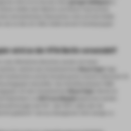
ischer Sicht ist es sinnvoll, einen
geringen Weißegrad
zu
 höherer Weiße mehr Bleiche und höhere Faserverluste
 Wenn bei bestimmten Dokumenten nicht auf hohe Weiße
 soll, ist dies mit 100er Weiße wie bei Frischfaserpapier
ier wird an der HTW Berlin verwendet?
 in den öffentlichen Bereichen werden mit einem
bestückt, welches das Umweltzeichnen
Blauer Engel
trägt.
e Fachbereiche und die Verwaltung bei unserem Lieferanten für
ecyclingpapier beschaffen. Das Umweltbundesamt (UBA)
ingpapier mit dem Umweltzeichen
Blauer Engel
. Hiermit ist
die Papierfasern zu
100 % aus Altpapier
gewonnen werden.
nnzeichnungen wie FSC- oder PEFC-Label oder die
rfrei gebleicht“ sind aus ökologischer Sicht weniger zu