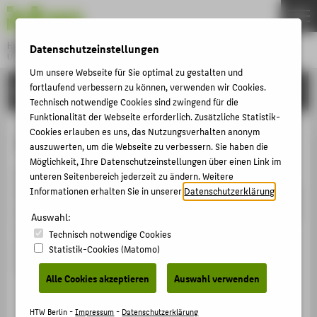
DE
EN
Hochschule für Technik und Wirtschaft Berlin
Datenschutzeinstellungen
University of Applied Sciences
Menu
Um unsere Webseite für Sie optimal zu gestalten und
THEMEN
fortlaufend verbessern zu können, verwenden wir Cookies.
HOCHSCHULE
Technisch notwendige Cookies sind zwingend für die
HOCHSCHULE
Funktionalität der Webseite erforderlich. Zusätzliche Statistik-
CAMPUS
Cookies erlauben es uns, das Nutzungsverhalten anonym
1x1 des Trinkwassers
auszuwerten, um die Webseite zu verbessern. Sie haben die
STUDIUM
Möglichkeit, Ihre Datenschutzeinstellungen über einen Link im
Auf dem Campus Wilhelminenhof wird Regenwasser
unteren Seitenbereich jederzeit zu ändern. Weitere
LEHRE
Informationen erhalten Sie in unserer
Datenschutzerklärung
.
nicht in die Kanalisation, sondern in die Spree sowie eine
FORSCHUNG
unterirdische Zisterne mit einem Fassungsvermögen von
Auswahl:
10 000 Litern geleitet. Anschließend steht das Wasser
KARRIERE
Technisch notwendige Cookies
aus der Zisterne für die Grünpflanzenbewässerung auf
Statistik-Cookies (Matomo)
INTERNATIONAL
dem Campus zur Verfügung.
Alle Cookies akzeptieren
Auswahl verwenden
Leitungs- statt Mineralwasser trinken
INFORMATIONEN FÜR
Warmwasser einsparen
HTW Berlin -
Impressum
-
Datenschutzerklärung