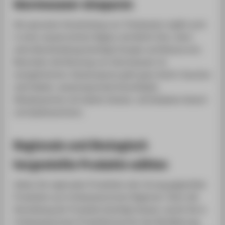
Warmwasser einsparen
Die sparsame Verwendung von Trinkwasser ergibt auch
in einer wasserreichen Region wie Berlin Sinn, denn
seine Bereitstellung benötigt Energie und Ressourcen.
Besonders die Nutzung von Warmwasser ist
energieintensiv. Wassersparen geht ganz leicht: Duschen
statt Baden, wassersparende Duschköpfe,
Händewaschen mit kaltem Wasser, voll beladene Wasch-
und Spülmaschinen.
Regionale und ökologisch
hergestellte Produkte wählen
Geben Sie regionalen Produkten den Vorzug gegenüber
Produkten aus trinkwasserarmen Regionen. Denn die
Herstellung der Produkte benötigt Wasser, womit Sie in
trinkwasserarmen Produktionsorten der Bevölkerung