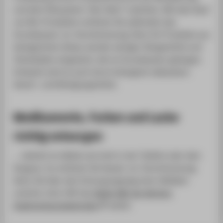
und dem Ökosystem "den Hahn" zudrehen. Mit dem Kauf
von Bio-Produkten schützen Sie außerdem das
Grundwasser vor Verschmutzung. Denn für Produkte aus
biologischem Anbau werden weniger Düngemittel und
Chemikalien eingesetzt, die ins Grundwasser gelangen.
Entlastet wird es auch durch biologisch abbaubare
Wasch- und Reinigungsmittel.
Medikamente, Farben und Lacke
richtig entsorgen
... nämlich im Abfall und nicht in der Toilette oder dem
Ausguss. So schützen Sie Wasser vor Verschmutzung.
Wenn Sie über den Entsorgungsweg einer Abfallart
unsicher sind, hilft das
Abfall-ABC der Berliner
Stadtreinigungsbetriebe
weiter.