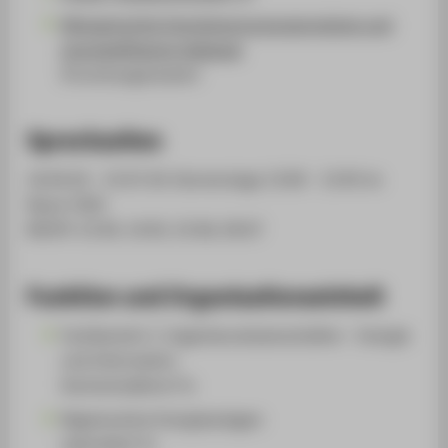
Klimagerechte Energieversorgungssysteme und
energieeffiziente Gebäude
(Forschungscluster)
Sprechzeiten
16.04.26 - 23.07.26: Donnerstags 13:00 - 13:45 im
Raum C363
NICHT: 23.04, 14.05, 25.06, 09.07
Funktion und Organisationseinheit
Fachbereich 1: Ingenieurwissenschaften - Energie
und Information
Hochschullehrer*in
Regenerative Energieanlagen
Laborleiter*in