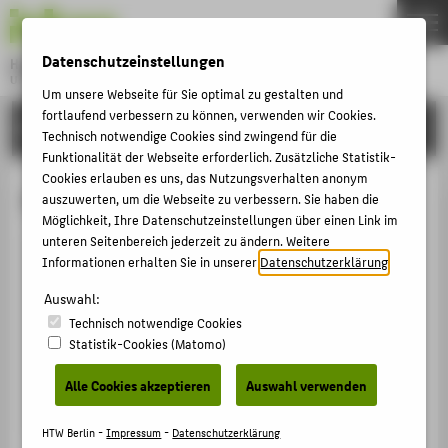
DE
EN
Datenschutzeinstellungen
Hochschule für Technik und Wirtschaft Berlin
University of Applied Sciences
Um unsere Webseite für Sie optimal zu gestalten und
Menu
fortlaufend verbessern zu können, verwenden wir Cookies.
THEMEN
HOCHSCHULE
Technisch notwendige Cookies sind zwingend für die
HOCHSCHULE
Funktionalität der Webseite erforderlich. Zusätzliche Statistik-
Cookies erlauben es uns, das Nutzungsverhalten anonym
CAMPUS
Prof. Dr.-Ing. Jens Fortmann
auszuwerten, um die Webseite zu verbessern. Sie haben die
STUDIUM
Möglichkeit, Ihre Datenschutzeinstellungen über einen Link im
unteren Seitenbereich jederzeit zu ändern. Weitere
LEHRE
Informationen erhalten Sie in unserer
Datenschutzerklärung
.
+49 30 5019-3744
FORSCHUNG
Auswahl:
Jens.Fortmann@HTW-Berlin.de
Technisch notwendige Cookies
KARRIERE
Campus Wilhelminenhof
Statistik-Cookies (Matomo)
WH Gebäude C , 363
INTERNATIONAL
Wilhelminenhofstraße 75A
Alle Cookies akzeptieren
Auswahl verwenden
12459
Berlin
INFORMATIONEN FÜR
HTW Berlin -
Impressum
-
Datenschutzerklärung