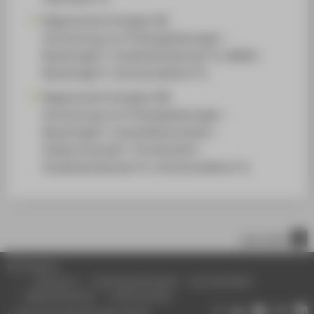
Regenerative Energien (B)
Anrechnung von Prüfungsleistungen -
Beauftragte*r, Studienfachberater*in, BAföG -
Beauftragte*r, Hochschullehrer*in
Regenerative Energien (M)
Anrechnung von Prüfungsleistungen -
Beauftragte*r, Auswahlkommission -
Stellvertretende*r Vorsitzende*r,
Studienfachberater*in, Hochschullehrer*in
nach oben
© HTW Berlin
Impressum
Datenschutzhinweise
Barrierefreiheit
Gebärdensprache
Leichte Sprache
Datenschutzeinstellungen ändern