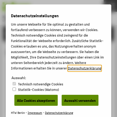
DE
EN
Datenschutzeinstellungen
Hochschule für Technik und Wirtschaft Berlin
University of Applied Sciences
Um unsere Webseite für Sie optimal zu gestalten und
Menu
fortlaufend verbessern zu können, verwenden wir Cookies.
THEMEN
HOCHSCHULE
Technisch notwendige Cookies sind zwingend für die
HOCHSCHULE
Funktionalität der Webseite erforderlich. Zusätzliche Statistik-
Cookies erlauben es uns, das Nutzungsverhalten anonym
CAMPUS
Prof. Dr.-Ing. Helmuth Wilke
auszuwerten, um die Webseite zu verbessern. Sie haben die
Möglichkeit, Ihre Datenschutzeinstellungen über einen Link im
STUDIUM
unteren Seitenbereich jederzeit zu ändern. Weitere
LEHRE
Informationen erhalten Sie in unserer
Datenschutzerklärung
.
+49 30 5019-2368
FORSCHUNG
Auswahl:
Helmuth.Wilke@HTW-Berlin.de
Technisch notwendige Cookies
KARRIERE
Campus Treskowallee
Statistik-Cookies (Matomo)
TA Gebäude C , 720
INTERNATIONAL
Treskowallee 8
Alle Cookies akzeptieren
Auswahl verwenden
10318
Berlin
INFORMATIONEN FÜR
HTW Berlin -
Impressum
-
Datenschutzerklärung