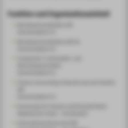
Funktion und Organisationseinheit
Betriebswirtschaftslehre (B)
Hochschullehrer*in
Betriebswirtschaftslehre (B) FW
Hochschullehrer*in
Fachbereich 3: Wirtschafts- und
Rechtswissenschaften
Hochschullehrer*in
Finance, Accounting, Corporate Law and Taxation
(M)
Hochschullehrer*in
Hochschule für Technik und Wirtschaft Berlin
Akademischer Senat - Vorsitzende*r
Unternehmenssteuerrecht (M)