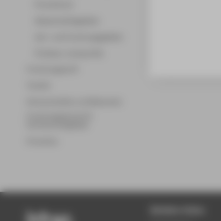
Promotionen
Wissenschaftsgebiete
Lehr- und Forschungsgebiete
Professor_innenprofile
Forschungsprofil
Transfer
Partnerschaften und Netzwerke
Forschungsservice für
Hochschulmitglieder
Promotion
Beliebte Seiten