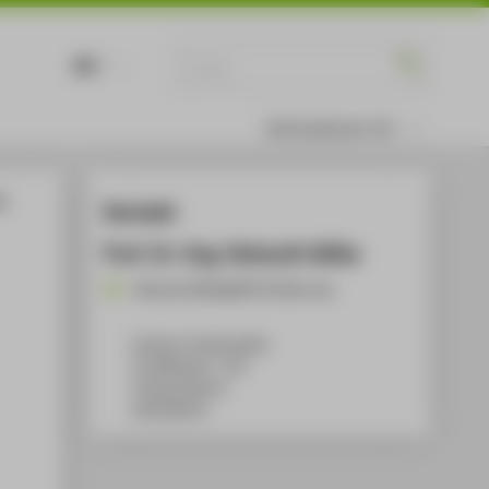
DE
EN
Informationen für
th
Kontakt
Prof. Dr.-Ing. Helmuth Wilke
Helmuth.Wilke@HTW-Berlin.de
Campus Treskowallee
TA Gebäude C, 720
Treskowallee 8
10318
Berlin