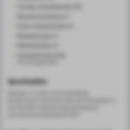
Vorträge / Veranstaltungen (59)
Betreute Promotionen (1)
Preise / Auszeichnungen (2)
Begutachtungen (1)
Mitgliedschaften (3)
Sustainable Smart Cities
(Forschungscluster)
Sprechzeiten
Montags, 13-14 Uhr, mit Voranmeldung.
Buchen Sie den Termin bitte über den Terminplaner in
der FAQ-Seite in Moodle: https://moodle.htw-
berlin.de/course/view.php?id=5637