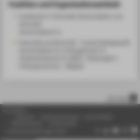
Funktion und Organisationseinheit
Fachbereich 4: Informatik, Kommunikation und
Wirtschaft
Hochschullehrer*in
Informatik und Wirtschaft - Frauenstudiengang (B)
Hochschullehrer*in, Prüfungsberater*in,
Studienfachberater*in, BAföG - Beauftragte*r,
Prüfungsausschuss - Mitglied
nach oben
© HTW Berlin
Impressum
Datenschutzhinweise
Barrierefreiheit
Gebärdensprache
Leichte Sprache
Datenschutzeinstellungen ändern