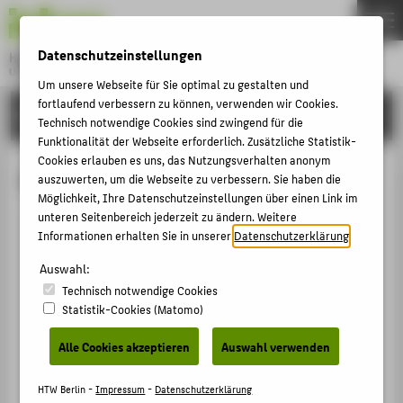
DE
EN
Datenschutzeinstellungen
Hochschule für Technik und Wirtschaft Berlin
University of Applied Sciences
Um unsere Webseite für Sie optimal zu gestalten und
Menu
fortlaufend verbessern zu können, verwenden wir Cookies.
THEMEN
HOCHSCHULE
Technisch notwendige Cookies sind zwingend für die
HOCHSCHULE
Funktionalität der Webseite erforderlich. Zusätzliche Statistik-
Cookies erlauben es uns, das Nutzungsverhalten anonym
CAMPUS
Prof. Dr. Helena Mihaljevic
auszuwerten, um die Webseite zu verbessern. Sie haben die
Möglichkeit, Ihre Datenschutzeinstellungen über einen Link im
STUDIUM
unteren Seitenbereich jederzeit zu ändern. Weitere
LEHRE
Informationen erhalten Sie in unserer
Datenschutzerklärung
.
+49 30 5019-3852
FORSCHUNG
Auswahl:
Helena.Mihaljevic@HTW-
Berlin.de
Technisch notwendige Cookies
KARRIERE
Statistik-Cookies (Matomo)
Campus Wilhelminenhof
INTERNATIONAL
WH Gebäude C , 649
Alle Cookies akzeptieren
Auswahl verwenden
Wilhelminenhofstraße 75A
INFORMATIONEN FÜR
12459
Berlin
HTW Berlin -
Impressum
-
Datenschutzerklärung