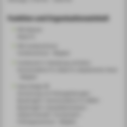
Funktion und Organisationseinheit
FB5 Dekanat
Dekan*in
FB5 Fachbereichsrat
Fachbereichsrat - Mitglied
Fachbereich 5: Gestaltung und Kultur
Hochschullehrer*in, Dekan*in, Akademischer Senat
- Mitglied
Game Design (B)
Anrechnung von Prüfungsleistungen -
Beauftragte*r, Hochschullehrer*in, BAföG -
Beauftragte*r, Auswahlkommission -
Stellvertretende*r Vorsitzende*r,
Prüfungsausschuss - Mitglied