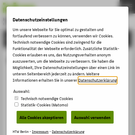
DE
EN
Datenschutzeinstellungen
Hochschule für Technik und Wirtschaft Berlin
University of Applied Sciences
Um unsere Webseite für Sie optimal zu gestalten und
Menu
THEMEN
fortlaufend verbessern zu können, verwenden wir Cookies.
HOCHSCHULE
Technisch notwendige Cookies sind zwingend für die
HOCHSCHULE
Funktionalität der Webseite erforderlich. Zusätzliche Statistik-
Cookies erlauben es uns, das Nutzungsverhalten anonym
CAMPUS
Prof. Thomas Bremer
auszuwerten, um die Webseite zu verbessern. Sie haben die
STUDIUM
Möglichkeit, Ihre Datenschutzeinstellungen über einen Link im
unteren Seitenbereich jederzeit zu ändern. Weitere
LEHRE
Informationen erhalten Sie in unserer
Datenschutzerklärung
.
Thomas.Bremer@HTW-Berlin.de
FORSCHUNG
Campus Wilhelminenhof
Auswahl:
WH Gebäude A , 102
KARRIERE
Technisch notwendige Cookies
Wilhelminenhofstraße 75A
Statistik-Cookies (Matomo)
INTERNATIONAL
12459
Berlin
Alle Cookies akzeptieren
Auswahl verwenden
INFORMATIONEN FÜR
HTW Berlin -
Impressum
-
Datenschutzerklärung