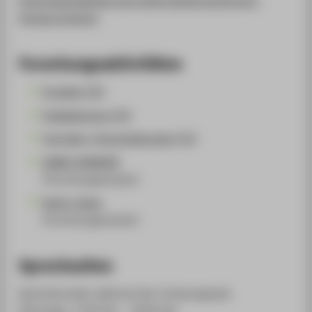
thomas-bremer/
Forschungsaktivitäten
Projekte (35)
Publikationen (25)
Vorträge / Veranstaltungen (51)
GAME CHANGER
(Forschungscluster)
Kultur Islam
(Forschungscluster)
Sprechzeiten
Sprechstunden während der Vorlesungszeit:
Dienstags, 17:00 Uhr - 18:00 Uhr