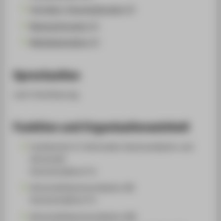
Vorträge / Veranstaltungen (1)
Begutachtungen (1)
Mitgliedschaften (1)
Sprechzeiten
nach Vereinbarung
Funktion und Organisationseinheit
Fachbereich 4: Informatik, Kommunikation und
Wirtschaft
Hochschullehrer*in
Wirtschaftskommunikation (B)
Hochschullehrer*in
Wirtschaftskommunikation (M)