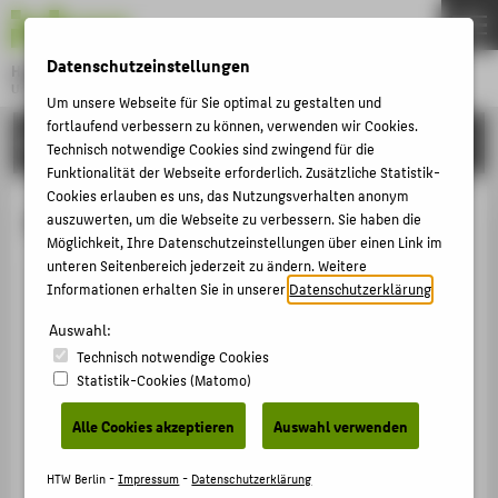
DE
EN
Datenschutzeinstellungen
Hochschule für Technik und Wirtschaft Berlin
University of Applied Sciences
Um unsere Webseite für Sie optimal zu gestalten und
Menu
fortlaufend verbessern zu können, verwenden wir Cookies.
THEMEN
HOCHSCHULE
Technisch notwendige Cookies sind zwingend für die
HOCHSCHULE
Funktionalität der Webseite erforderlich. Zusätzliche Statistik-
Cookies erlauben es uns, das Nutzungsverhalten anonym
CAMPUS
Prof. Dr. Andreas Baetzgen
auszuwerten, um die Webseite zu verbessern. Sie haben die
Möglichkeit, Ihre Datenschutzeinstellungen über einen Link im
STUDIUM
unteren Seitenbereich jederzeit zu ändern. Weitere
LEHRE
Informationen erhalten Sie in unserer
Datenschutzerklärung
.
+49 30 5019-2485
FORSCHUNG
Auswahl:
Andreas.Baetzgen@HTW-
Technisch notwendige Cookies
Berlin.de
KARRIERE
Statistik-Cookies (Matomo)
Campus Wilhelminenhof
INTERNATIONAL
WH Gebäude C , 583
Alle Cookies akzeptieren
Auswahl verwenden
Wilhelminenhofstraße 75A
INFORMATIONEN FÜR
12459
Berlin
HTW Berlin -
Impressum
-
Datenschutzerklärung