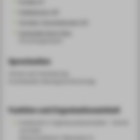
Projekte (5)
Publikationen (19)
Vorträge / Veranstaltungen (33)
Sustainable Smart Cities
(Forschungscluster)
Sprechzeiten
Termine nach Vereinbarung.
Erreichbarkeit: Dienstag bis Donnerstag.
Funktion und Organisationseinheit
Fachbereich 2: Ingenieurwissenschaften - Technik
und Leben
Wissenschaftliche*r Mitarbeiter*in