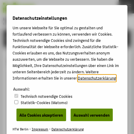
DE
EN
Datenschutzeinstellungen
Hochschule für Technik und Wirtschaft Berlin
University of Applied Sciences
Um unsere Webseite für Sie optimal zu gestalten und
Menu
fortlaufend verbessern zu können, verwenden wir Cookies.
THEMEN
HOCHSCHULE
Technisch notwendige Cookies sind zwingend für die
HOCHSCHULE
Funktionalität der Webseite erforderlich. Zusätzliche Statistik-
Cookies erlauben es uns, das Nutzungsverhalten anonym
CAMPUS
Jennifer Schneidt
auszuwerten, um die Webseite zu verbessern. Sie haben die
Möglichkeit, Ihre Datenschutzeinstellungen über einen Link im
STUDIUM
unteren Seitenbereich jederzeit zu ändern. Weitere
LEHRE
Informationen erhalten Sie in unserer
Datenschutzerklärung
.
+49 30 5019-3704
FORSCHUNG
Auswahl:
Jennifer.Schneidt@HTW-
Technisch notwendige Cookies
Berlin.de
KARRIERE
Statistik-Cookies (Matomo)
Campus Wilhelminenhof
INTERNATIONAL
WH Gebäude C , 504
Alle Cookies akzeptieren
Auswahl verwenden
Wilhelminenhofstraße 75A
INFORMATIONEN FÜR
12459
Berlin
HTW Berlin -
Impressum
-
Datenschutzerklärung