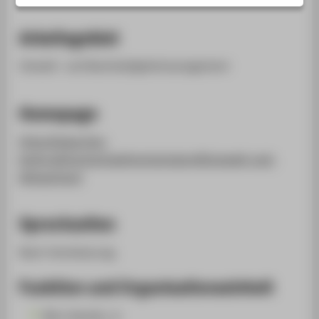
STUDIENINTERESSIERTE
STUDIERENDE
Arbeitsgebiet
UNTERNEHMEN
Umwelt- und Nachhaltigkeitsmanagement
ALUMNI
PRESSE
Homepage
BESCHÄFTIGTE
https://www.htw-
berlin.de/hochschule/hochschulprofil/umwelt-und-
BELIEBTE SEITEN
klimaschutz/
DIGITALE DIENSTE
Sprechzeiten
SERVICE
ÜBER DIE HTW BERLIN
Nach Vereinbarung.
Funktion und Organisationseinheit
Büro Kanzler_in