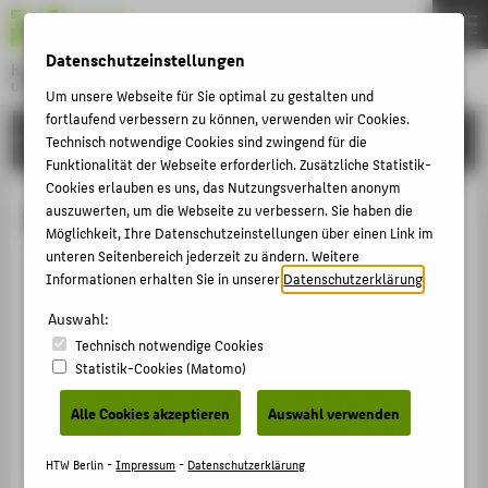
DE
EN
Datenschutzeinstellungen
Hochschule für Technik und Wirtschaft Berlin
University of Applied Sciences
Um unsere Webseite für Sie optimal zu gestalten und
Menu
fortlaufend verbessern zu können, verwenden wir Cookies.
THEMEN
HOCHSCHULE
Technisch notwendige Cookies sind zwingend für die
HOCHSCHULE
Funktionalität der Webseite erforderlich. Zusätzliche Statistik-
Cookies erlauben es uns, das Nutzungsverhalten anonym
CAMPUS
Nina Batschke
auszuwerten, um die Webseite zu verbessern. Sie haben die
Möglichkeit, Ihre Datenschutzeinstellungen über einen Link im
STUDIUM
unteren Seitenbereich jederzeit zu ändern. Weitere
LEHRE
Informationen erhalten Sie in unserer
Datenschutzerklärung
.
+49 30 5019-2695
FORSCHUNG
Auswahl:
Nina.Batschke@HTW-Berlin.de
Technisch notwendige Cookies
KARRIERE
Campus Treskowallee
Statistik-Cookies (Matomo)
TA Gebäude C , 102
INTERNATIONAL
Treskowallee 8
Alle Cookies akzeptieren
Auswahl verwenden
10318
Berlin
INFORMATIONEN FÜR
HTW Berlin -
Impressum
-
Datenschutzerklärung