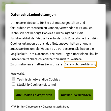
DE
EN
Datenschutzeinstellungen
Hochschule für Technik und Wirtschaft Berlin
University of Applied Sciences
Um unsere Webseite für Sie optimal zu gestalten und
Menu
fortlaufend verbessern zu können, verwenden wir Cookies.
THEMEN
HOCHSCHULE
Technisch notwendige Cookies sind zwingend für die
HOCHSCHULE
Funktionalität der Webseite erforderlich. Zusätzliche Statistik-
Cookies erlauben es uns, das Nutzungsverhalten anonym
CAMPUS
Prof. Daniela Hensel
auszuwerten, um die Webseite zu verbessern. Sie haben die
Möglichkeit, Ihre Datenschutzeinstellungen über einen Link im
STUDIUM
unteren Seitenbereich jederzeit zu ändern. Weitere
LEHRE
Informationen erhalten Sie in unserer
Datenschutzerklärung
.
Daniela.Hensel@HTW-Berlin.de
FORSCHUNG
Auswahl:
Campus Wilhelminenhof
Technisch notwendige Cookies
WH Gebäude B , H2.102
KARRIERE
Statistik-Cookies (Matomo)
Wilhelminenhofstraße 75A
INTERNATIONAL
12459
Berlin
Alle Cookies akzeptieren
Auswahl verwenden
INFORMATIONEN FÜR
HTW Berlin -
Impressum
-
Datenschutzerklärung