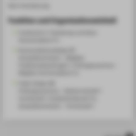
Nach Vereinbarung.
Funktion und Organisationseinheit
Fachbereich 5: Gestaltung und Kultur
Hochschullehrer*in
Kommunikationsdesign (B)
Auswahlkommission - Mitglied,
Praktikumsbeauftragte*r, Prüfungsausschuss -
Mitglied, Hochschullehrer*in
Public Design (M)
Prüfungsausschuss - Stellvertretende*r
Vorsitzende*r, Studienfachberater*in,
Auswahlkommission - Vorsitzende*r