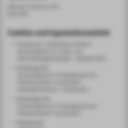
Mittwoch 13.00 bis 13.45
Raum 509
Funktion und Organisationseinheit
Fachbereich 5: Gestaltung und Kultur
Hochschullehrer*in, Frauen- und
Gleichstellungsbeauftragte - nebenberuflich
Modedesign (B)
Hochschullehrer*in, Prüfungsausschuss -
Stellvertretende*r Vorsitzende*r,
Auswahlkommission - Vorsitzende*r
Modedesign (M)
Hochschullehrer*in, Prüfungsausschuss -
Stellvertretende*r Vorsitzende*r
Modellstudio