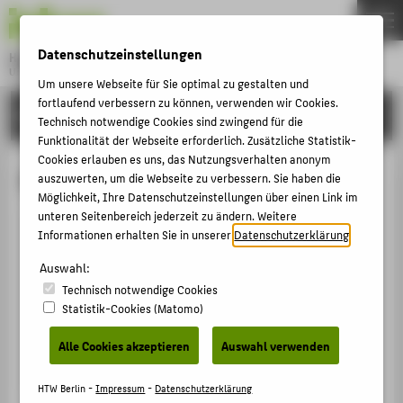
DE
EN
Datenschutzeinstellungen
Hochschule für Technik und Wirtschaft Berlin
University of Applied Sciences
Um unsere Webseite für Sie optimal zu gestalten und
Menu
fortlaufend verbessern zu können, verwenden wir Cookies.
THEMEN
HOCHSCHULE
Technisch notwendige Cookies sind zwingend für die
HOCHSCHULE
Funktionalität der Webseite erforderlich. Zusätzliche Statistik-
Cookies erlauben es uns, das Nutzungsverhalten anonym
CAMPUS
Prof. Johanna Michel
auszuwerten, um die Webseite zu verbessern. Sie haben die
Möglichkeit, Ihre Datenschutzeinstellungen über einen Link im
STUDIUM
unteren Seitenbereich jederzeit zu ändern. Weitere
LEHRE
Informationen erhalten Sie in unserer
Datenschutzerklärung
.
+49 30 5019-4708
FORSCHUNG
Auswahl:
Johanna.Michel@HTW-Berlin.de
Technisch notwendige Cookies
KARRIERE
Campus Wilhelminenhof
Statistik-Cookies (Matomo)
WH Gebäude A , 509
INTERNATIONAL
Wilhelminenhofstraße 75A
Alle Cookies akzeptieren
Auswahl verwenden
12459
Berlin
INFORMATIONEN FÜR
HTW Berlin -
Impressum
-
Datenschutzerklärung