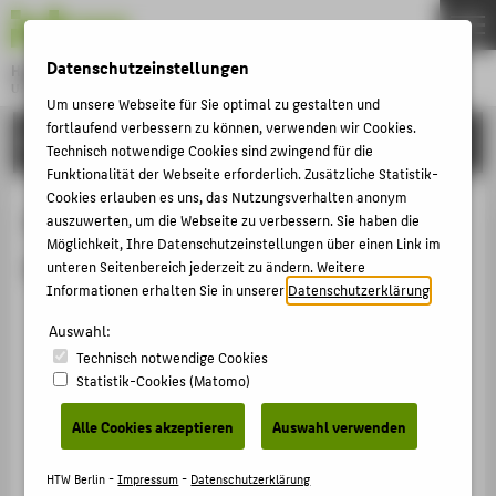
DE
EN
Datenschutzeinstellungen
Hochschule für Technik und Wirtschaft Berlin
University of Applied Sciences
Um unsere Webseite für Sie optimal zu gestalten und
Menu
fortlaufend verbessern zu können, verwenden wir Cookies.
THEMEN
FORSCHUNG
Technisch notwendige Cookies sind zwingend für die
HOCHSCHULE
Funktionalität der Webseite erforderlich. Zusätzliche Statistik-
Cookies erlauben es uns, das Nutzungsverhalten anonym
CAMPUS
Publikationen von Prof. Johanna
auszuwerten, um die Webseite zu verbessern. Sie haben die
Möglichkeit, Ihre Datenschutzeinstellungen über einen Link im
STUDIUM
Michel
unteren Seitenbereich jederzeit zu ändern. Weitere
LEHRE
Informationen erhalten Sie in unserer
Datenschutzerklärung
.
Edition 8, Edition Michel/ Rubin Chapelle New York
FORSCHUNG
Auswahl:
Michel, Johanna.
Technisch notwendige Cookies
KARRIERE
Webseiten / Blog / Forum › 2018
Statistik-Cookies (Matomo)
INTERNATIONAL
Edition 7, Edition Michel/ Rubin Chapelle New York
Alle Cookies akzeptieren
Auswahl verwenden
Michel, Johanna.
Webseiten / Blog / Forum › 2017
INFORMATIONEN FÜR
HTW Berlin -
Impressum
-
Datenschutzerklärung