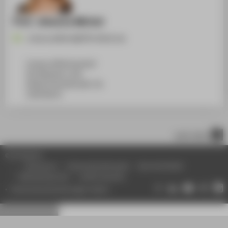
Prof. Johanna Michel
Johanna.Michel@HTW-Berlin.de
Campus Wilhelminenhof
WH Gebäude A, 509
Wilhelminenhofstraße 75A
12459
Berlin
nach oben
© HTW Berlin
Impressum
Datenschutzhinweise
Barrierefreiheit
Gebärdensprache
Leichte Sprache
Datenschutzeinstellungen ändern