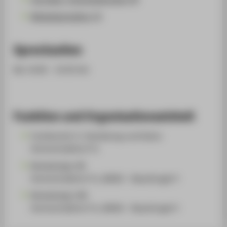
Mitgliedschaften (3)
Sprechzeiten
Mo 14:00 - 14:30 Uhr
Funktion und Organisationseinheit
Fachbereich 5: Gestaltung und Kultur
Hochschullehrer*in
Modedesign (B)
Hochschullehrer*in, BAföG - Beauftragte*r
Modedesign (M)
Hochschullehrer*in, BAföG - Beauftragte*r