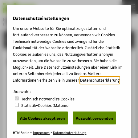
DE
EN
Datenschutzeinstellungen
Hochschule für Technik und Wirtschaft Berlin
University of Applied Sciences
Um unsere Webseite für Sie optimal zu gestalten und
Menu
fortlaufend verbessern zu können, verwenden wir Cookies.
THEMEN
HOCHSCHULE
Technisch notwendige Cookies sind zwingend für die
HOCHSCHULE
Funktionalität der Webseite erforderlich. Zusätzliche Statistik-
Cookies erlauben es uns, das Nutzungsverhalten anonym
CAMPUS
Prof. Anke Schlöder
auszuwerten, um die Webseite zu verbessern. Sie haben die
Möglichkeit, Ihre Datenschutzeinstellungen über einen Link im
STUDIUM
unteren Seitenbereich jederzeit zu ändern. Weitere
LEHRE
Informationen erhalten Sie in unserer
Datenschutzerklärung
.
+49 30 5019-4708
FORSCHUNG
Auswahl:
Anke.Schloeder@HTW-Berlin.de
Technisch notwendige Cookies
KARRIERE
Campus Wilhelminenhof
Statistik-Cookies (Matomo)
WH Gebäude A , 509
INTERNATIONAL
Wilhelminenhofstraße 75A
Alle Cookies akzeptieren
Auswahl verwenden
12459
Berlin
INFORMATIONEN FÜR
HTW Berlin -
Impressum
-
Datenschutzerklärung