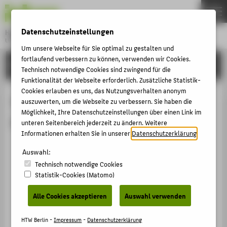
DE
EN
Datenschutzeinstellungen
Hochschule für Technik und Wirtschaft Berlin
University of Applied Sciences
Um unsere Webseite für Sie optimal zu gestalten und
Menu
fortlaufend verbessern zu können, verwenden wir Cookies.
THEMEN
FORSCHUNG
Technisch notwendige Cookies sind zwingend für die
HOCHSCHULE
Funktionalität der Webseite erforderlich. Zusätzliche Statistik-
Cookies erlauben es uns, das Nutzungsverhalten anonym
CAMPUS
Vorträge / Veranstaltungen von
auszuwerten, um die Webseite zu verbessern. Sie haben die
STUDIUM
Möglichkeit, Ihre Datenschutzeinstellungen über einen Link im
Prof. Anke Schlöder
unteren Seitenbereich jederzeit zu ändern. Weitere
LEHRE
Informationen erhalten Sie in unserer
Datenschutzerklärung
.
Next Gen Award/ Platte.Berlin
FORSCHUNG
Auswahl:
Next Gen Pop Up Programm / BFW Sommer 2025
Technisch notwendige Cookies
KARRIERE
Berlin, 30.05.2025 - 04.07.2025
Statistik-Cookies (Matomo)
INTERNATIONAL
Veranstaltungsbeitrag › Jurytätigkeit › 2025
Alle Cookies akzeptieren
Auswahl verwenden
Next Gen Pop Up Progamm
Next Gen Pop Up
INFORMATIONEN FÜR
HTW Berlin -
Impressum
-
Datenschutzerklärung
Platte.Berlin, 31.01.2025 - 14.02.2025