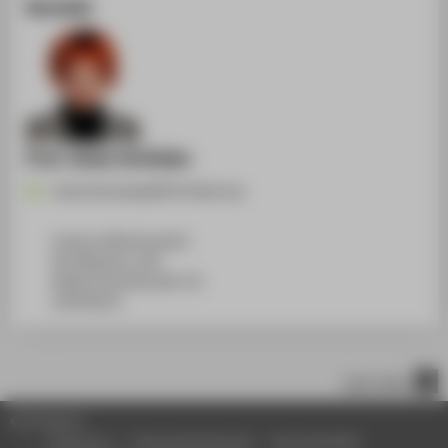
Kontakt
Prof. Anke Schlöder
Anke.Schloeder@HTW-Berlin.de
Campus Wilhelminenhof
WH Gebäude A, 509
Wilhelminenhofstraße 75A
12459
Berlin
nach oben
© HTW Berlin
Impressum
Datenschutzhinweise
Barrierefreiheit