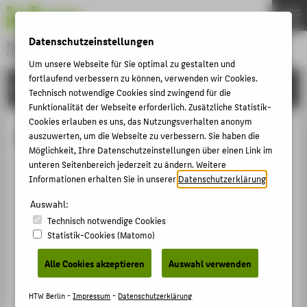
DE
EN
Datenschutzeinstellungen
Hochschule für Technik und Wirtschaft Berlin
University of Applied Sciences
Um unsere Webseite für Sie optimal zu gestalten und
Menu
fortlaufend verbessern zu können, verwenden wir Cookies.
THEMEN
HOCHSCHULE
Technisch notwendige Cookies sind zwingend für die
HOCHSCHULE
Funktionalität der Webseite erforderlich. Zusätzliche Statistik-
Cookies erlauben es uns, das Nutzungsverhalten anonym
CAMPUS
Prof. Dr.-Ing. Jörn Scheuren
auszuwerten, um die Webseite zu verbessern. Sie haben die
Möglichkeit, Ihre Datenschutzeinstellungen über einen Link im
STUDIUM
unteren Seitenbereich jederzeit zu ändern. Weitere
LEHRE
Informationen erhalten Sie in unserer
Datenschutzerklärung
.
+49 30 5019-3201
FORSCHUNG
Auswahl:
Joern.Scheuren@HTW-Berlin.de
Technisch notwendige Cookies
KARRIERE
Campus Wilhelminenhof
Statistik-Cookies (Matomo)
WH Gebäude C , 325
INTERNATIONAL
Wilhelminenhofstraße 75A
Alle Cookies akzeptieren
Auswahl verwenden
12459
Berlin
INFORMATIONEN FÜR
HTW Berlin -
Impressum
-
Datenschutzerklärung