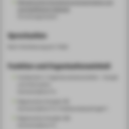
Klimagerechte Energieversorgungssysteme und
energieeffiziente Gebäude
(Forschungscluster)
Sprechzeiten
Nach Vereinbarung per E-Mail
Funktion und Organisationseinheit
Fachbereich 1: Ingenieurwissenschaften - Energie
und Information
Hochschullehrer*in
Regenerative Energien (B)
Hochschullehrer*in, Praktikumsbeauftragte*r
Regenerative Energien (M)
Hochschullehrer*in