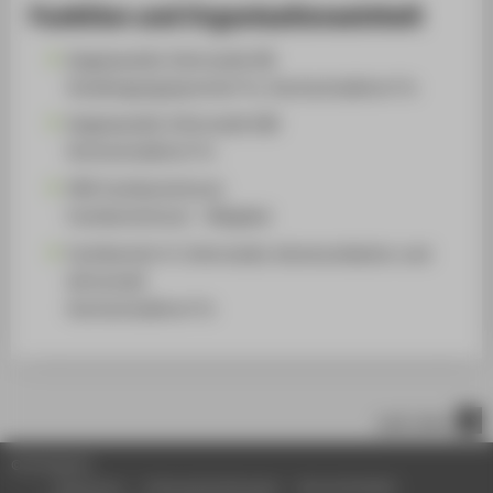
Funktion und Organisationseinheit
Angewandte Informatik (B)
Studiengangssprecher*in, Hochschullehrer*in
Angewandte Informatik (M)
Hochschullehrer*in
FB4 Fachbereichsrat
Fachbereichsrat - Mitglied
Fachbereich 4: Informatik, Kommunikation und
Wirtschaft
Hochschullehrer*in
nach oben
© HTW Berlin
Impressum
Datenschutzhinweise
Barrierefreiheit