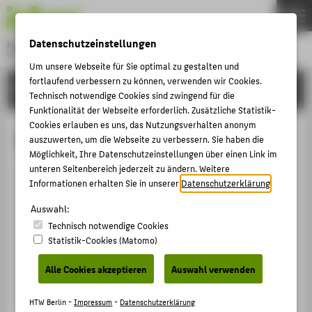
DE
EN
Datenschutzeinstellungen
Hochschule für Technik und Wirtschaft Berlin
University of Applied Sciences
Um unsere Webseite für Sie optimal zu gestalten und
Menu
fortlaufend verbessern zu können, verwenden wir Cookies.
THEMEN
HOCHSCHULE
Technisch notwendige Cookies sind zwingend für die
HOCHSCHULE
Funktionalität der Webseite erforderlich. Zusätzliche Statistik-
Cookies erlauben es uns, das Nutzungsverhalten anonym
CAMPUS
Prof. Dr. Christin Schmidt
auszuwerten, um die Webseite zu verbessern. Sie haben die
STUDIUM
Möglichkeit, Ihre Datenschutzeinstellungen über einen Link im
unteren Seitenbereich jederzeit zu ändern. Weitere
LEHRE
Informationen erhalten Sie in unserer
Datenschutzerklärung
.
+49 30 5019-3377
FORSCHUNG
Auswahl:
Christin.Schmidt@HTW-Berlin.de
Technisch notwendige Cookies
KARRIERE
Campus Wilhelminenhof
Statistik-Cookies (Matomo)
WH Gebäude C , 612
INTERNATIONAL
Wilhelminenhofstraße 75A
Alle Cookies akzeptieren
Auswahl verwenden
12459
Berlin
INFORMATIONEN FÜR
HTW Berlin -
Impressum
-
Datenschutzerklärung