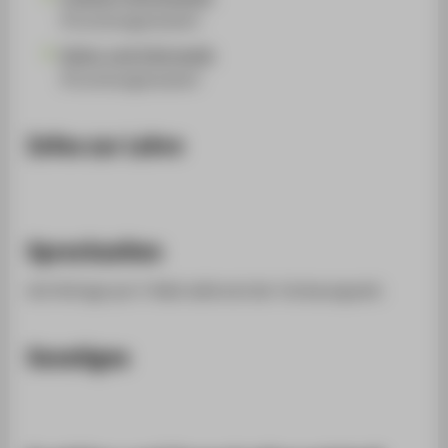
(Forschungscluster)
Kultur und Informatik
(Forschungscluster)
Infos zur Lehre
Sprechzeiten
Auf Anfrage per E-Mail während der Vorlesungszeit.
Sonstiges