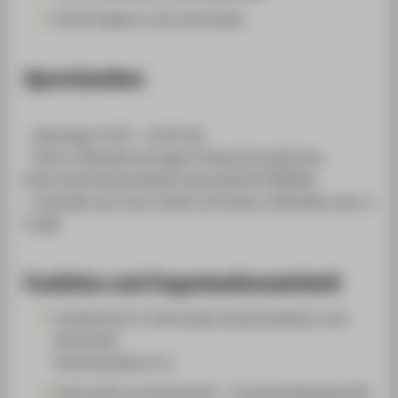
B 56 Projekte in der Wirtschaft
Sprechzeiten
- dienstags 15.45 - 16.45 Uhr
- bitte in Moodle eintragen! (https://moodle.htw-
berlin.de/mod/scheduler/view.php?id=958646)
- entweder per Zoom (siehe Link oben in Moodle) oder in
C 648
Funktion und Organisationseinheit
Fachbereich 4: Informatik, Kommunikation und
Wirtschaft
Hochschullehrer*in
Informatik und Wirtschaft - Frauenstudiengang (B)