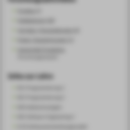
Projekte (7)
Publikationen (26)
Vorträge / Veranstaltungen (4)
Preise / Auszeichnungen (1)
Industrielle Produktion
(Forschungscluster)
Infos zur Lehre
B11 Programmierung 1
B21 Programmierung 2
B24 Webtechnologien
B32 Software-Engineering 2
B 34 Softwareentwicklungsprojekt