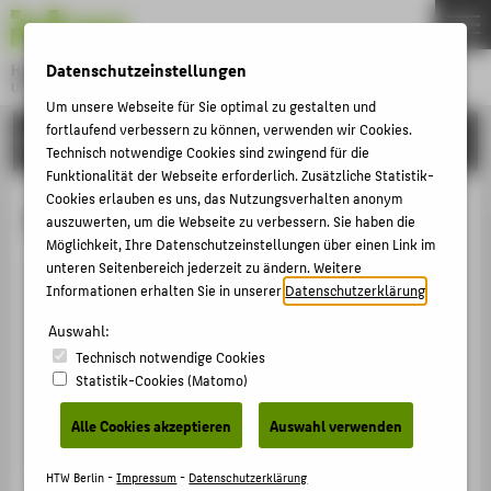
DE
EN
Datenschutzeinstellungen
Hochschule für Technik und Wirtschaft Berlin
University of Applied Sciences
Um unsere Webseite für Sie optimal zu gestalten und
Menu
THEMEN
fortlaufend verbessern zu können, verwenden wir Cookies.
HOCHSCHULE
Technisch notwendige Cookies sind zwingend für die
HOCHSCHULE
Funktionalität der Webseite erforderlich. Zusätzliche Statistik-
Cookies erlauben es uns, das Nutzungsverhalten anonym
CAMPUS
Prof. Dr.-Ing. Jörn Freiheit
auszuwerten, um die Webseite zu verbessern. Sie haben die
STUDIUM
Möglichkeit, Ihre Datenschutzeinstellungen über einen Link im
unteren Seitenbereich jederzeit zu ändern. Weitere
LEHRE
Informationen erhalten Sie in unserer
Datenschutzerklärung
.
+49 30 5019-3381
FORSCHUNG
Joern.Freiheit@HTW-Berlin.de
Auswahl:
KARRIERE
Technisch notwendige Cookies
Campus Wilhelminenhof
Statistik-Cookies (Matomo)
WH Gebäude C , 648
INTERNATIONAL
Wilhelminenhofstraße 75A
Alle Cookies akzeptieren
Auswahl verwenden
12459
Berlin
INFORMATIONEN FÜR
HTW Berlin -
Impressum
-
Datenschutzerklärung