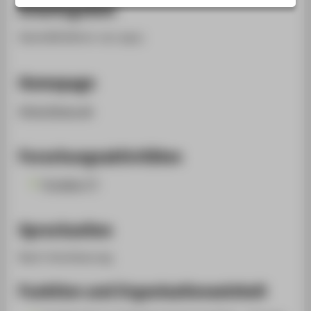
Arbeitsgebiet
STUDIENINTERESSIERTE
STUDIERENDE
Geschäftsführer von aquu
UNTERNEHMEN
Homepage
ALUMNI
PRESSE
https://aquu.de
BESCHÄFTIGTE
Forschungsaktivitäten
BELIEBTE SEITEN
Projekte (7)
DIGITALE DIENSTE
SERVICE
Sprechzeiten
ÜBER DIE HTW BERLIN
Nach Vereinbarung.
Funktion und Organisationseinheit