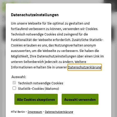
DE
EN
Datenschutzeinstellungen
Hochschule für Technik und Wirtschaft Berlin
University of Applied Sciences
Um unsere Webseite für Sie optimal zu gestalten und
Menu
fortlaufend verbessern zu können, verwenden wir Cookies.
THEMEN
HOCHSCHULE
Technisch notwendige Cookies sind zwingend für die
HOCHSCHULE
Funktionalität der Webseite erforderlich. Zusätzliche Statistik-
Cookies erlauben es uns, das Nutzungsverhalten anonym
CAMPUS
Dr.-Ing. Johannes Weniger
auszuwerten, um die Webseite zu verbessern. Sie haben die
Möglichkeit, Ihre Datenschutzeinstellungen über einen Link im
STUDIUM
unteren Seitenbereich jederzeit zu ändern. Weitere
LEHRE
Informationen erhalten Sie in unserer
Datenschutzerklärung
.
Johannes.Weniger@HTW-
FORSCHUNG
Berlin.de
Auswahl:
Technisch notwendige Cookies
KARRIERE
Statistik-Cookies (Matomo)
INTERNATIONAL
Alle Cookies akzeptieren
Auswahl verwenden
INFORMATIONEN FÜR
HTW Berlin -
Impressum
-
Datenschutzerklärung