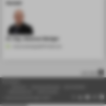
Kontakt
Dr.-Ing. Johannes Weniger
Johannes.Weniger@HTW-Berlin.de
nach oben
© HTW Berlin
Impressum
Datenschutzhinweise
Barrierefreiheit
Gebärdensprache
Leichte Sprache
Datenschutzeinstellungen ändern