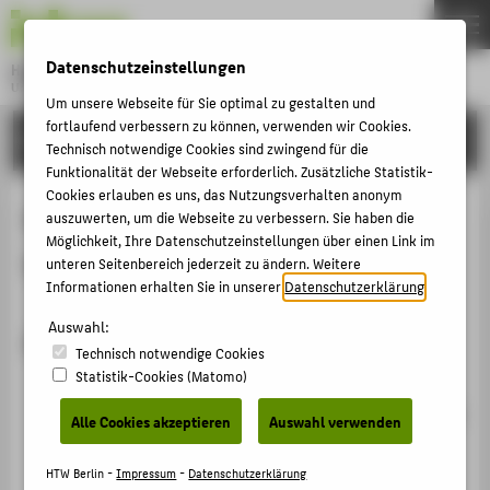
DE
EN
Datenschutzeinstellungen
Hochschule für Technik und Wirtschaft Berlin
University of Applied Sciences
Um unsere Webseite für Sie optimal zu gestalten und
Menu
fortlaufend verbessern zu können, verwenden wir Cookies.
THEMEN
FORSCHUNG
Technisch notwendige Cookies sind zwingend für die
HOCHSCHULE
Funktionalität der Webseite erforderlich. Zusätzliche Statistik-
Cookies erlauben es uns, das Nutzungsverhalten anonym
CAMPUS
Projekte von Dr.-Ing. Johannes
auszuwerten, um die Webseite zu verbessern. Sie haben die
Möglichkeit, Ihre Datenschutzeinstellungen über einen Link im
STUDIUM
Weniger
unteren Seitenbereich jederzeit zu ändern. Weitere
LEHRE
Informationen erhalten Sie in unserer
Datenschutzerklärung
.
FORSCHUNG
Auswahl:
Abgeschlossene Projekte
Technisch notwendige Cookies
KARRIERE
Statistik-Cookies (Matomo)
Webbasierte Visualisierung des Beitrags von
INTERNATIONAL
solarelektrischen Energiesystemen zum Klimaschutz
Alle Cookies akzeptieren
Auswahl verwenden
(Solarstromrechner)
INFORMATIONEN FÜR
Projektleitung:
Prof. Dr.-Ing. Volker Quaschning
;
HTW Berlin -
Impressum
-
Datenschutzerklärung