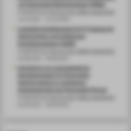
von Photovoltaik-Batteriesystemen (EffiBat)
Projektleitung:
Prof. Dr.-Ing. Volker Quaschning
13.12.2017 - 12.12.2019
Langlebige Qualitätsmodule für PV-Systeme mit
Speicheroption und intelligentem
Energiemanagement (LAURA)
Projektleitung:
Prof. Dr.-Ing. Volker Quaschning
01.06.2014 - 30.09.2017
Entwicklung von prognosebasierten
Betriebsstrategien für Photovoltaik-
Speichersysteme zur verbesserten
Systemintegration der Photovoltaik (PVprog)
Projektleitung:
Prof. Dr.-Ing. Volker Quaschning
01.05.2013 - 30.04.2015