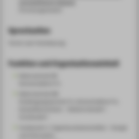
energieeffiziente Gebäude
(Forschungscluster)
Sprechzeiten
Termin nach Vereinbarung
Funktion und Organisationseinheit
Elektrotechnik (B)
Hochschullehrer*in
Elektrotechnik (M)
Studiengangssprecher*in, Hochschullehrer*in,
Auswahlkommission - Stellvertretende*r
Vorsitzende*r
Fachbereich 1: Ingenieurwissenschaften - Energie
und Information