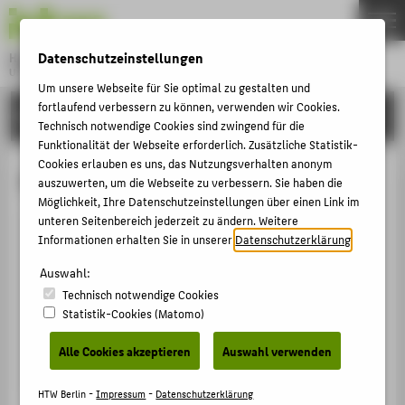
DE
EN
Datenschutzeinstellungen
Hochschule für Technik und Wirtschaft Berlin
University of Applied Sciences
Um unsere Webseite für Sie optimal zu gestalten und
Menu
THEMEN
fortlaufend verbessern zu können, verwenden wir Cookies.
HOCHSCHULE
Technisch notwendige Cookies sind zwingend für die
HOCHSCHULE
Funktionalität der Webseite erforderlich. Zusätzliche Statistik-
Cookies erlauben es uns, das Nutzungsverhalten anonym
CAMPUS
Prof. Dr.-Ing. Horst Schulte
auszuwerten, um die Webseite zu verbessern. Sie haben die
STUDIUM
Möglichkeit, Ihre Datenschutzeinstellungen über einen Link im
unteren Seitenbereich jederzeit zu ändern. Weitere
LEHRE
Informationen erhalten Sie in unserer
Datenschutzerklärung
.
+49 30 5019-3301
FORSCHUNG
Horst.Schulte@HTW-Berlin.de
Auswahl:
KARRIERE
Technisch notwendige Cookies
Campus Wilhelminenhof
Statistik-Cookies (Matomo)
WH Gebäude G , 611
INTERNATIONAL
Wilhelminenhofstraße 75A
Alle Cookies akzeptieren
Auswahl verwenden
12459
Berlin
INFORMATIONEN FÜR
HTW Berlin -
Impressum
-
Datenschutzerklärung