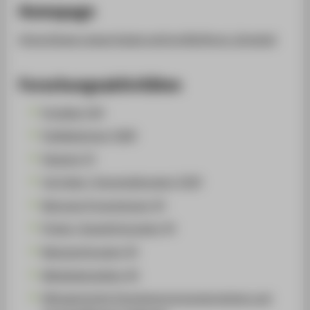
Homepage
https://www.researchgate.net/profile/Horst_Schulte2
Forschungsaktivitäten
Projekte (24)
Publikationen (208)
Patente (3)
Vorträge / Veranstaltungen (230)
Betreute Promotionen (4)
Preise / Auszeichnungen (4)
Begutachtungen (6)
Mitgliedschaften (8)
Klimagerechte Energieversorgungssysteme und