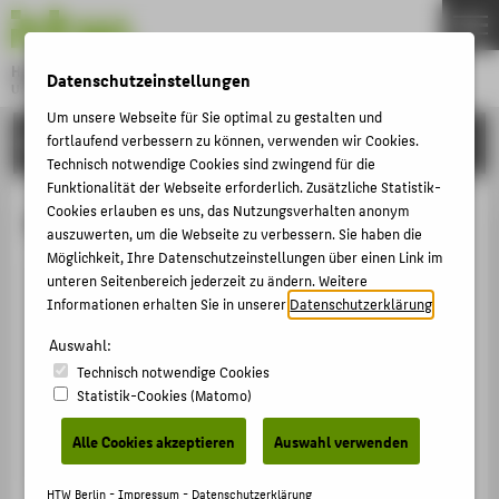
DE
EN
Hochschule für Technik und Wirtschaft Berlin
Datenschutzeinstellungen
University of Applied Sciences
Menu
Um unsere Webseite für Sie optimal zu gestalten und
THEMEN
HOCHSCHULE
fortlaufend verbessern zu können, verwenden wir Cookies.
Technisch notwendige Cookies sind zwingend für die
HOCHSCHULE
Funktionalität der Webseite erforderlich. Zusätzliche Statistik-
CAMPUS
Cookies erlauben es uns, das Nutzungsverhalten anonym
Prof. Dr. Erik Rodner
auszuwerten, um die Webseite zu verbessern. Sie haben die
STUDIUM
Möglichkeit, Ihre Datenschutzeinstellungen über einen Link im
unteren Seitenbereich jederzeit zu ändern. Weitere
LEHRE
+49 30 5019-4362
Informationen erhalten Sie in unserer
Datenschutzerklärung
.
FORSCHUNG
Erik.Rodner@HTW-Berlin.de
Auswahl:
KARRIERE
Campus Wilhelminenhof
Technisch notwendige Cookies
WH Gebäude C , 115
Statistik-Cookies (Matomo)
INTERNATIONAL
Wilhelminenhofstraße 75A
Alle Cookies akzeptieren
Auswahl verwenden
12459
Berlin
INFORMATIONEN FÜR
HTW Berlin -
Impressum
-
Datenschutzerklärung