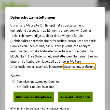
DE
EN
Hochschule für Technik und Wirtschaft Berlin
Datenschutzeinstellungen
University of Applied Sciences
Menu
Um unsere Webseite für Sie optimal zu gestalten und
THEMEN
fortlaufend verbessern zu können, verwenden wir Cookies.
EINRICHTUNGEN
Technisch notwendige Cookies sind zwingend für die
HOCHSCHULE
Funktionalität der Webseite erforderlich. Zusätzliche Statistik-
CAMPUS
Cookies erlauben es uns, das Nutzungsverhalten anonym
Studierenden-Service-Center
auszuwerten, um die Webseite zu verbessern. Sie haben die
STUDIUM
Möglichkeit, Ihre Datenschutzeinstellungen über einen Link im
Das Studierenden-Service-Center ist die zentrale
unteren Seitenbereich jederzeit zu ändern. Weitere
LEHRE
Anlaufstelle für Bewerber*innen, Studierende und
Informationen erhalten Sie in unserer
Datenschutzerklärung
.
FORSCHUNG
Alumni. Hier werden Fragen und Anliegen direkt
Auswahl:
beantwortet oder gezielt an die zuständigen Stellen
KARRIERE
Technisch notwendige Cookies
weitergeleitet.
Statistik-Cookies (Matomo)
INTERNATIONAL
Alle Cookies akzeptieren
Auswahl verwenden
Unsere Aufgaben im Detail
INFORMATIONEN FÜR
HTW Berlin -
Impressum
-
Datenschutzerklärung