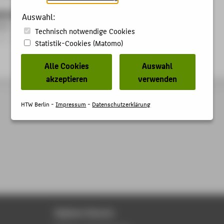
irat bei der Gesellschaft für angewandte Informatik
Auswahl:
2022
Technisch notwendige Cookies
t › Beirat / Arbeitskreis › 2022
Statistik-Cookies (Matomo)
Alle Cookies
Auswahl
akzeptieren
verwenden
HTW Berlin -
Impressum
-
Datenschutzerklärung
Digitale Dienste