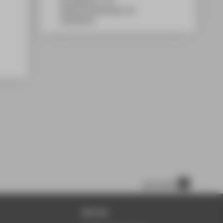
WH Gebäude C, 115
Wilhelminenhofstraße 75A
12459
Berlin
nach oben
Service