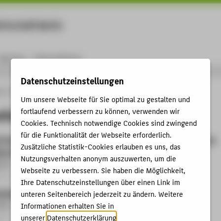
rtschaft Berlin
Menu
Karriere
International
Datenschutzeinstellungen
ng
Online-Forschungskatalog
Mitgliedschaften von Prof. Dr. Erik Rodner
Um unsere Webseite für Sie optimal zu gestalten und
chaften von Prof. Dr. Erik Rodner
fortlaufend verbessern zu können, verwenden wir
Cookies. Technisch notwendige Cookies sind zwingend
für die Funktionalität der Webseite erforderlich.
 Promotionszentrums "Maschinelles Lernen, Robotik, Life Science
Zusätzliche Statistik-Cookies erlauben es uns, das
ive Systeme"
Nutzungsverhalten anonym auszuwerten, um die
2025
Webseite zu verbessern. Sie haben die Möglichkeit,
ft › Sonstige Mitgliedschaft › 2025
Ihre Datenschutzeinstellungen über einen Link im
erband
unteren Seitenbereich jederzeit zu ändern. Weitere
2022
Informationen erhalten Sie in
ft › Fachgesellschaft / Verband › 2022
unserer
Datenschutzerklärung
.