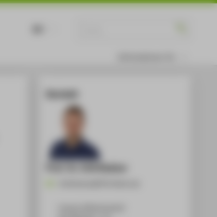
DE
EN
Informationen für
Kontakt
Prof. Dr. Erik Rodner
Erik.Rodner@HTW-Berlin.de
Campus Wilhelminenhof