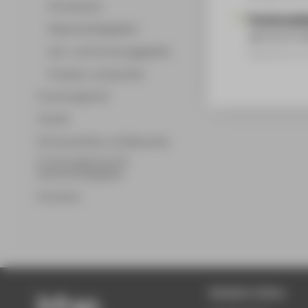
Promotionen
Forschungsbe
Wissenschaftsgebiete
seit 01.07.
Lehr- und Forschungsgebiete
Mitgliedschaf
Professor_innenprofile
Forschungsprofil
Transfer
Partnerschaften und Netzwerke
Forschungsservice für
Hochschulmitglieder
Promotion
Beliebte Seiten