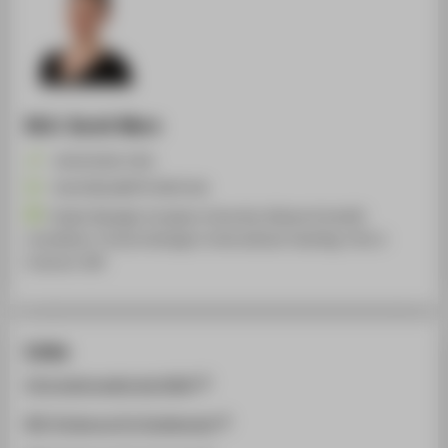
M.A. Sarah Marx
+49 30 5019-2765
Sarah.Marx@HTW-Berlin.de
Project Manager European University Alliance EUonAIR
Coordinator Virtual Exchange in International Teaching: COIL &
Erasmus+ BIP
Links
Informationsseite des DAAD
BIP-Förderung für Studierende