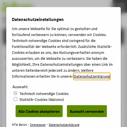
DE
EN
Hochschule für Technik und Wirtschaft Berlin
Datenschutzeinstellungen
University of Applied Sciences
Menu
Um unsere Webseite für Sie optimal zu gestalten und
THEMEN
fortlaufend verbessern zu können, verwenden wir Cookies.
INTERNATIONAL
Technisch notwendige Cookies sind zwingend für die
HOCHSCHULE
Funktionalität der Webseite erforderlich. Zusätzliche Statistik-
Cookies erlauben es uns, das Nutzungsverhalten anonym
CAMPUS
Blended Intensive Programmes
auszuwerten, um die Webseite zu verbessern. Sie haben die
STUDIUM
Möglichkeit, Ihre Datenschutzeinstellungen über einen Link im
(BIP)
unteren Seitenbereich jederzeit zu ändern. Weitere
LEHRE
Informationen erhalten Sie in unserer
Datenschutzerklärung
.
Blended Intensive Programmes (BIP) sind innovativer
FORSCHUNG
Auswahl:
Bestandteil der aktuellen ERASMUS+
KARRIERE
Technisch notwendige Cookies
Programmgeneration 2021-2027 und bieten Lehrenden
Statistik-Cookies (Matomo)
INTERNATIONAL
und Lernenden neue und kreative Möglichkeiten der
internationalen Bildungszusammenarbeit und Teilnahme
Alle Cookies akzeptieren
Auswahl verwenden
an gemeinsam konzipierten Lehrveranstaltungen.
INFORMATIONEN FÜR
Kernmerkmal ist hierbei die Kombination aus Kurzzeit-
HTW Berlin -
Impressum
-
Datenschutzerklärung