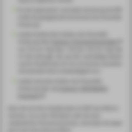
für die Organisation und lokale Umsetzung des BIP
erhält die gastgebende Hochschule eine finanzielle
Förderung
mobile Studierende erhalten eine finanzielle
Förderung über
Erasmus+ Programmpauschalen
von 79 € pro Tag (Tag 1-14) bzw. 56 € pro Tag (Tag
15-30) sowie ggf. Top-ups (für nachhaltiges Reisen
und für Studierende z.B. mit chronischer Krankheit,
mitreisendem Kind, Erwebstätigkeit etc.)
mobile Lehrende erhalten eine finanzielle
Förderung über das
Erasmus+ Staff Mobility
Programm
Wenn Sie mit Ihren Studierenden ein BIP durchführen
möchten, ob an der HTW Berlin oder bei einer
ausländischen Partnerhochschule, unterstützt Sie dabei
gerne das International Office!