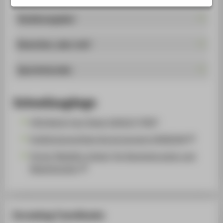
STUDIENINTERESSIERTE
Studienangebot
STUDIERENDE
UNTERNEHMEN
Bewerben, aber wie?
ALUMNI
Sprechstunden
PRESSE
BESCHÄFTIGTE
Schnellzugänge
BELIEBTE SEITEN
HTW Berlin Fact Sheet 2026/27 [PDF]
DIGITALE DIENSTE
Englischsprachiges Kursprogramm HORIZON
SERVICE
Portal "Mobility Online" für Nominierungen und
Bewerbungen
ÜBER DIE HTW BERLIN
Incoming Coordinator