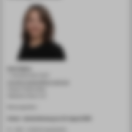
Sarah Geßner
T +49 (0)30 5019-2874
incoming-students@htw-berlin.de
Campus Treskowallee
Gebäude A, Raum 112
Beratungszeiten:
Urlaub - nächste Beratung am 18. August 2026
Di 9:00 - 11:00 Uhr (persönlich)