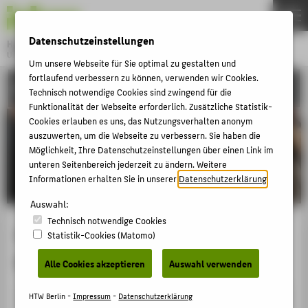
DE
EN
Datenschutzeinstellungen
Hochschule für Technik und Wirtschaft Berlin
University of Applied Sciences
Um unsere Webseite für Sie optimal zu gestalten und
Menu
fortlaufend verbessern zu können, verwenden wir Cookies.
THEMEN
INTERNATIONAL
Technisch notwendige Cookies sind zwingend für die
HOCHSCHULE
Funktionalität der Webseite erforderlich. Zusätzliche Statistik-
Cookies erlauben es uns, das Nutzungsverhalten anonym
CAMPUS
auszuwerten, um die Webseite zu verbessern. Sie haben die
Möglichkeit, Ihre Datenschutzeinstellungen über einen Link im
STUDIUM
unteren Seitenbereich jederzeit zu ändern. Weitere
LEHRE
Informationen erhalten Sie in unserer
Datenschutzerklärung
.
FORSCHUNG
Auswahl:
Technisch notwendige Cookies
KARRIERE
Austauschstudium an der HTW
Statistik-Cookies (Matomo)
INTERNATIONAL
Berlin
Alle Cookies akzeptieren
Auswahl verwenden
INFORMATIONEN FÜR
HTW Berlin -
Impressum
-
Datenschutzerklärung
Willkommen