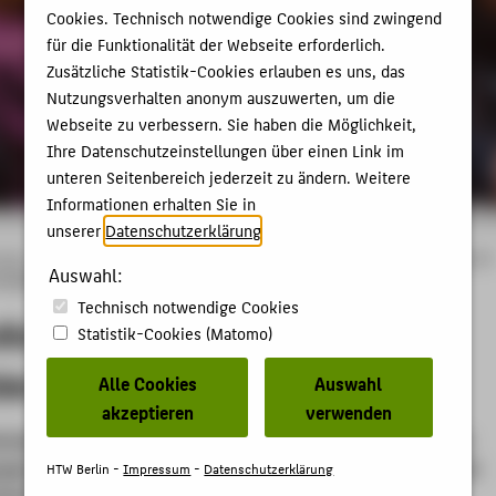
Cookies. Technisch notwendige Cookies sind zwingend
für die Funktionalität der Webseite erforderlich.
Zusätzliche Statistik-Cookies erlauben es uns, das
Nutzungsverhalten anonym auszuwerten, um die
Webseite zu verbessern. Sie haben die Möglichkeit,
Ihre Datenschutzeinstellungen über einen Link im
unteren Seitenbereich jederzeit zu ändern. Weitere
Informationen erhalten Sie in
unserer
Datenschutzerklärung
.
ungen
Zentrale Referate
Kommunikation
Pressemitteilungen
Neue Studie: TV-
Auswahl:
uenbilder – aber nur bis 45
Technisch notwendige Cookies
ie: TV-Werbung zeigt neue
Statistik-Cookies (Matomo)
der – aber nur bis 45
Alle Cookies
Auswahl
akzeptieren
verwenden
ie Darstellung von Frauen in deutschen Fernsehwerbespots hat
ngenen acht Jahren spürbar gewandelt. Eine aktuelle Studie der
HTW Berlin -
Impressum
-
Datenschutzerklärung
chnik und Wirtschaft Berlin (HTW Berlin) zeigt: Frauen treten