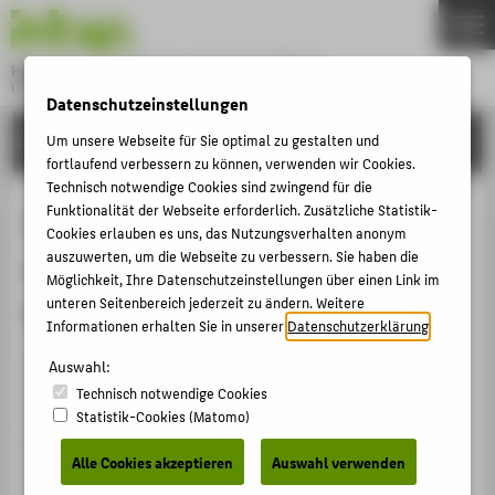
DE
EN
Hochschule für Technik und Wirtschaft Berlin
University of Applied Sciences
Datenschutzeinstellungen
Menu
THEMEN
EINRICHTUNGEN
Um unsere Webseite für Sie optimal zu gestalten und
fortlaufend verbessern zu können, verwenden wir Cookies.
HOCHSCHULE
Technisch notwendige Cookies sind zwingend für die
CAMPUS
Funktionalität der Webseite erforderlich. Zusätzliche Statistik-
Zentrum für berufsbegleitendes
Cookies erlauben es uns, das Nutzungsverhalten anonym
STUDIUM
auszuwerten, um die Webseite zu verbessern. Sie haben die
und weiterbildendes Studium
Möglichkeit, Ihre Datenschutzeinstellungen über einen Link im
LEHRE
unteren Seitenbereich jederzeit zu ändern. Weitere
(ZbwS)
FORSCHUNG
Informationen erhalten Sie in unserer
Datenschutzerklärung
.
KARRIERE
Das Zentrum für berufsbegleitendes und
Auswahl:
weiterbildendes Studium (ZbwS) der HTW Berlin bietet
Technisch notwendige Cookies
INTERNATIONAL
Statistik-Cookies (Matomo)
praxisnahe und flexible Studiengänge, die sich an den
Bedürfnissen von Berufstätigen und internationalen
Alle Cookies akzeptieren
Auswahl verwenden
INFORMATIONEN FÜR
Studierenden orientieren. Das Angebot umfasst