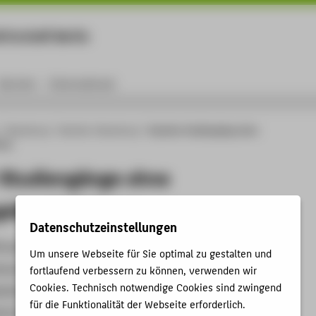
rtschaft Berlin
Menu
Karriere
International
Bewerbung
Bachelor-Bewerbung
Bachelor-Studiengänge ohne
ung
-Studiengänge ohne
gsbeschränkung
Datenschutzeinstellungen
fft eine dieser Voraussetzungen zu?
Um unsere Webseite für Sie optimal zu gestalten und
voraussetzungen
fortlaufend verbessern zu können, verwenden wir
Cookies. Technisch notwendige Cookies sind zwingend
werbung
für die Funktionalität der Webseite erforderlich.
he Unterlagen