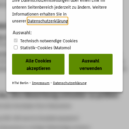
che Änderungen melden
unteren Seitenbereich jederzeit zu ändern. Weitere
Informationen erhalten Sie in
unserer
Datenschutzerklärung
.
iert es
Auswahl:
Eignungsprüfung
: Bewerben Sie sich zunächst direkt für die
Technisch notwendige Cookies
fung im gewünschten Studiengang.
Statistik-Cookies (Matomo)
d die Bewerbung
: Sobald Sie die Eignungsprüfung erfolgreich
Alle Cookies
Auswahl
ben, können Sie sich innerhalb der regulären Fristen über das
akzeptieren
verwenden
rbungsportal der HTW Berlin
für Ihren Wunsch-Studiengang
HTW Berlin -
Impressum
-
Datenschutzerklärung
uns, Ihre Bewerbung schneller zu prüfen!
ie beim Hochladen Ihrer Dokumente:
s PDF (JPG wird im Einzelfall akzeptiert)
Dokumente in richtiger Reihenfolge sortieren