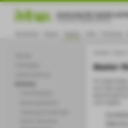
Hochschule für Technik und Wi
University of Applied Sciences
Hochschule
Campus
Studium
Lehre
Forschung
HTW Berlin
Studium
Aktuelles
Master-S
Studiengänge
Studienorientierung
Für einige Desig
Bewerbung
einer Eignungspr
Freie Studienplätze
Bewerbungsfriste
nicht möglich.
Bewerbungszeiträume
Zulassungsvoraussetzungen
So funktion
Bachelor-Bewerbung
Helfen Sie 