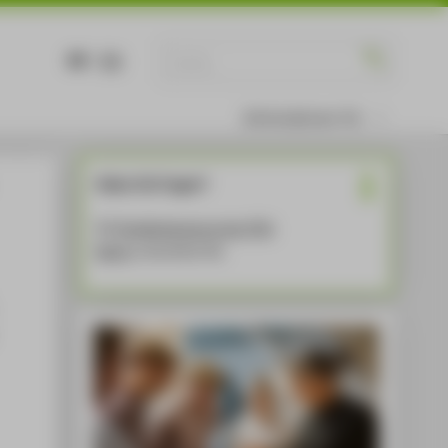
DE
EN
Informationen für
Haben Sie Fragen?
Die
Studienberatung der HTW
Berlin
unterstützt Sie.