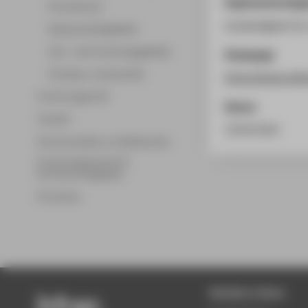
Ergänzende Anga
Promotionen
Zuständigkeit fü
Wissenschaftsgebiete
Lehr- und Forschungsgebiete
Homepage
Professor_innenprofile
https://www.gef
Forschungsprofil
Datum
Transfer
19.09.2022
Partnerschaften und Netzwerke
Forschungsservice für
Hochschulmitglieder
Promotion
Beliebte Seiten