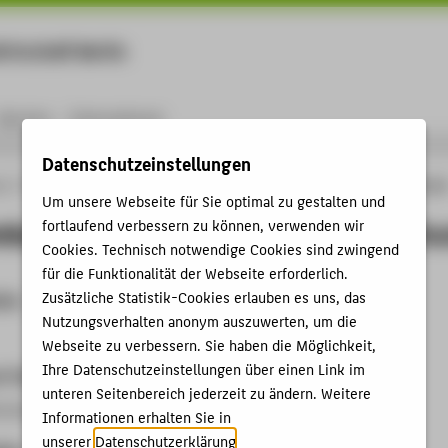
rtschaft Berlin
Menu
Karriere
International
Datenschutzeinstellungen
ng
Online-Forschungskatalog
GEFMA Ambassador für internationale Beziehunge
Um unsere Webseite für Sie optimal zu gestalten und
assador für internationale Bezieh
fortlaufend verbessern zu können, verwenden wir
Cookies. Technisch notwendige Cookies sind zwingend
für die Funktionalität der Webseite erforderlich.
Zusätzliche Statistik-Cookies erlauben es uns, das
ion
Nutzungsverhalten anonym auszuwerten, um die
Webseite zu verbessern. Sie haben die Möglichkeit,
Ihre Datenschutzeinstellungen über einen Link im
r Preisverleihung
unteren Seitenbereich jederzeit zu ändern. Weitere
versammlung in Erfurt
Informationen erhalten Sie in
unserer
Datenschutzerklärung
.