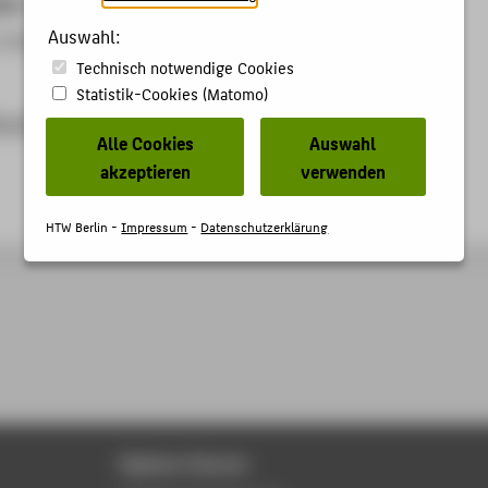
ben
Auswahl:
r Internationale Beziehungen
Technisch notwendige Cookies
Statistik-Cookies (Matomo)
ma.de
Alle Cookies
Auswahl
akzeptieren
verwenden
HTW Berlin -
Impressum
-
Datenschutzerklärung
Digitale Dienste