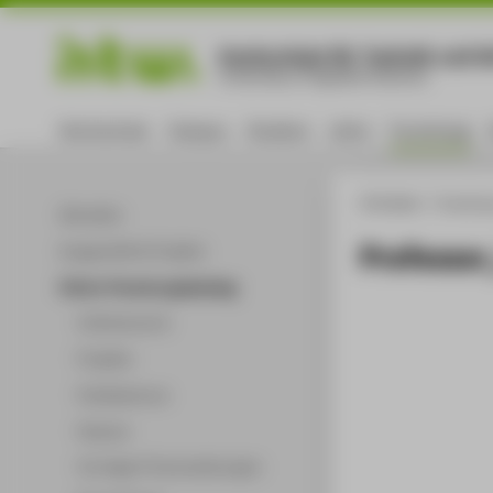
Hochschule für Technik und Wi
University of Applied Sciences
Hochschule
Campus
Studium
Lehre
Forschung
HTW Berlin
Forschu
Aktuelles
Professor
Ausgewählte Projekte
Online-Forschungskatalog
Volltextsuche
Projekte
Publikationen
Patente
Vorträge & Veranstaltungen