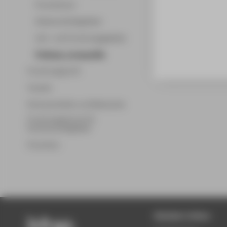
Promotionen
Wissenschaftsgebiete
Lehr- und Forschungsgebiete
Professor_innenprofile
Forschungsprofil
Transfer
Partnerschaften und Netzwerke
Forschungsservice für
Hochschulmitglieder
Promotion
Beliebte Seiten