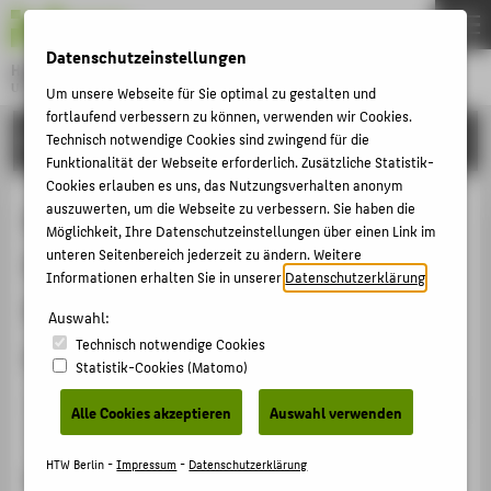
DE
EN
Datenschutzeinstellungen
Hochschule für Technik und Wirtschaft Berlin
University of Applied Sciences
Um unsere Webseite für Sie optimal zu gestalten und
Menu
fortlaufend verbessern zu können, verwenden wir Cookies.
THEMEN
FORSCHUNG
Technisch notwendige Cookies sind zwingend für die
Funktionalität der Webseite erforderlich. Zusätzliche Statistik-
HOCHSCHULE
Cookies erlauben es uns, das Nutzungsverhalten anonym
CAMPUS
auszuwerten, um die Webseite zu verbessern. Sie haben die
Die Kommunalwirtschaft im
Möglichkeit, Ihre Datenschutzeinstellungen über einen Link im
STUDIUM
unteren Seitenbereich jederzeit zu ändern. Weitere
Spannungsfeld von kommunaler
Informationen erhalten Sie in unserer
Datenschutzerklärung
.
LEHRE
Selbstverwaltung, Verfassungs-
Auswahl:
FORSCHUNG
Technisch notwendige Cookies
und Europarecht
KARRIERE
Statistik-Cookies (Matomo)
INTERNATIONAL
Veranstaltungsbeitrag › Sonstiger Veranstaltungsbeitrag
Alle Cookies akzeptieren
Auswahl verwenden
› 2008
INFORMATIONEN FÜR
HTW Berlin -
Impressum
-
Datenschutzerklärung
Veranstaltung