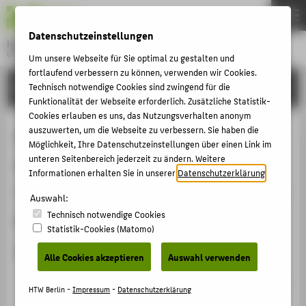
DE
EN
Datenschutzeinstellungen
Hochschule für Technik und Wirtschaft Berlin
University of Applied Sciences
Um unsere Webseite für Sie optimal zu gestalten und
Menu
fortlaufend verbessern zu können, verwenden wir Cookies.
THEMEN
FORSCHUNG
Technisch notwendige Cookies sind zwingend für die
Funktionalität der Webseite erforderlich. Zusätzliche Statistik-
HOCHSCHULE
Cookies erlauben es uns, das Nutzungsverhalten anonym
CAMPUS
auszuwerten, um die Webseite zu verbessern. Sie haben die
Professor Peter Wippermann,
Möglichkeit, Ihre Datenschutzeinstellungen über einen Link im
STUDIUM
unteren Seitenbereich jederzeit zu ändern. Weitere
Gründer und Gesellschafter des
Informationen erhalten Sie in unserer
Datenschutzerklärung
.
LEHRE
Trendbüros in Hamburg: "Netzwerk-
Auswahl:
FORSCHUNG
Technisch notwendige Cookies
Ökonomie: Vernetzte Datenbanken
KARRIERE
Statistik-Cookies (Matomo)
sind die Fabriken der Zukunft"
INTERNATIONAL
Alle Cookies akzeptieren
Auswahl verwenden
Veranstaltungsbeitrag › Sonstiger Veranstaltungsbeitrag
INFORMATIONEN FÜR
HTW Berlin -
Impressum
-
Datenschutzerklärung
› 2008