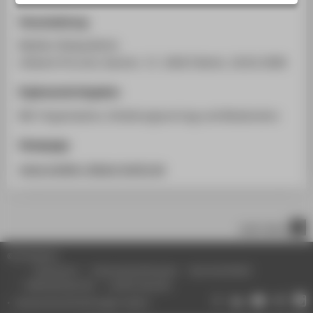
STUDIENINTERESSIERTE
Veranstaltung
STUDIERENDE
Medien Dialog Berlin
UNTERNEHMEN
stilwerk (Forum), Kantstr. 17, 10623 Berlin, 18.02.2008
ALUMNI
Ergänzende Angaben
PRESSE
Mit-Organisation, Einleitungsvortrag und Moderation
BESCHÄFTIGTE
Homepage
www.medien-dialog-berlin.de
BELIEBTE SEITEN
DIGITALE DIENSTE
SERVICE
nach oben
ÜBER DIE HTW BERLIN
© HTW Berlin
Impressum
Datenschutzhinweise
Barrierefreiheit
Gebärdensprache
Leichte Sprache
Datenschutzeinstellungen ändern