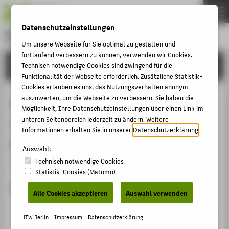
DE
EN
Datenschutzeinstellungen
Hochschule für Technik und Wirtschaft Berlin
University of Applied Sciences
Um unsere Webseite für Sie optimal zu gestalten und
Menu
fortlaufend verbessern zu können, verwenden wir Cookies.
THEMEN
FORSCHUNG
Technisch notwendige Cookies sind zwingend für die
Funktionalität der Webseite erforderlich. Zusätzliche Statistik-
HOCHSCHULE
Cookies erlauben es uns, das Nutzungsverhalten anonym
CAMPUS
auszuwerten, um die Webseite zu verbessern. Sie haben die
Martin Hoffmann,
Möglichkeit, Ihre Datenschutzeinstellungen über einen Link im
STUDIUM
unteren Seitenbereich jederzeit zu ändern. Weitere
Vorstandsvorsitzender. MME Me,
Informationen erhalten Sie in unserer
Datenschutzerklärung
.
LEHRE
Myself & Eye Entertainment AG:
Auswahl:
FORSCHUNG
Technisch notwendige Cookies
"Modernes Entertainment made in
KARRIERE
Statistik-Cookies (Matomo)
Berlin"
INTERNATIONAL
Alle Cookies akzeptieren
Auswahl verwenden
Veranstaltungsbeitrag › Sonstiger Veranstaltungsbeitrag
INFORMATIONEN FÜR
HTW Berlin -
Impressum
-
Datenschutzerklärung
› 2005