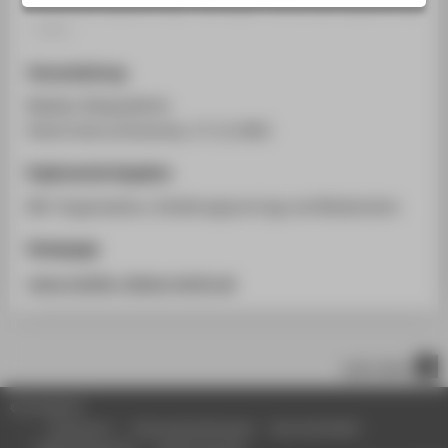
Veranstaltungsbeitrag › Sonstiger Veranstaltungsbeitrag
STUDIENINTERESSIERTE
› 2001
STUDIERENDE
Veranstaltung
UNTERNEHMEN
Medien Dialog Berlin
ALUMNI
Hotel Intercontinental, 17.11.2001
PRESSE
Ergänzende Angaben
BESCHÄFTIGTE
Mit-Organisation, Einleitungsvortrag und Moderation
BELIEBTE SEITEN
Homepage
DIGITALE DIENSTE
www.medien-dialog-berlin.de
SERVICE
ÜBER DIE HTW BERLIN
nach oben
© HTW Berlin
Impressum
Datenschutzhinweise
Barrierefreiheit