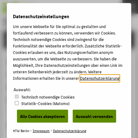
DE
EN
Datenschutzeinstellungen
Hochschule für Technik und Wirtschaft Berlin
University of Applied Sciences
Um unsere Webseite für Sie optimal zu gestalten und
Menu
fortlaufend verbessern zu können, verwenden wir Cookies.
THEMEN
FORSCHUNG
Technisch notwendige Cookies sind zwingend für die
Funktionalität der Webseite erforderlich. Zusätzliche Statistik-
HOCHSCHULE
Cookies erlauben es uns, das Nutzungsverhalten anonym
CAMPUS
auszuwerten, um die Webseite zu verbessern. Sie haben die
Dr. Hans-Dieter Haenel,
Möglichkeit, Ihre Datenschutzeinstellungen über einen Link im
STUDIUM
unteren Seitenbereich jederzeit zu ändern. Weitere
Geschäftsführer STM Professional,
Informationen erhalten Sie in unserer
Datenschutzerklärung
.
LEHRE
BertelsmannSpringer Science +
Auswahl:
FORSCHUNG
Technisch notwendige Cookies
Business Media, Berlin:
KARRIERE
Statistik-Cookies (Matomo)
"Fachverlage als Community
INTERNATIONAL
Alle Cookies akzeptieren
Auswahl verwenden
Organizer"
INFORMATIONEN FÜR
HTW Berlin -
Impressum
-
Datenschutzerklärung