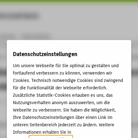
rtschaft Berlin
Menu
Karriere
International
Datenschutzeinstellungen
ng
Online-Forschungskatalog
Vorträge & Veranstaltungen
Kommunikation im G
Um unsere Webseite für Sie optimal zu gestalten und
ation im Gesundheitswesen - Beson
fortlaufend verbessern zu können, verwenden wir
Cookies. Technisch notwendige Cookies sind zwingend
rderungen
für die Funktionalität der Webseite erforderlich.
Zusätzliche Statistik-Cookies erlauben es uns, das
trag › Vortrag › 2011
Nutzungsverhalten anonym auszuwerten, um die
Webseite zu verbessern. Sie haben die Möglichkeit,
Ihre Datenschutzeinstellungen über einen Link im
mie für Effektivität und Effizienz im Gesundheitswesen - Univers
unteren Seitenbereich jederzeit zu ändern. Weitere
Informationen erhalten Sie in