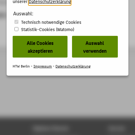
unserer
Datenschutzerklärung
.
ow-Haus, Berlin, 01.03.2011
Auswahl:
ben
Technisch notwendige Cookies
Statistik-Cookies (Matomo)
Alle Cookies
Auswahl
akzeptieren
verwenden
HTW Berlin -
Impressum
-
Datenschutzerklärung
Digitale Dienste
Service