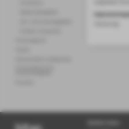
Langenbeck-Virch
Promotionen
Wissenschaftsgebiete
Ergänzende Anga
Lehr- und Forschungsgebiete
Fachvortrag
Professor_innenprofile
Forschungsprofil
Transfer
Partnerschaften und Netzwerke
Forschungsservice für
Hochschulmitglieder
Promotion
Beliebte Seiten