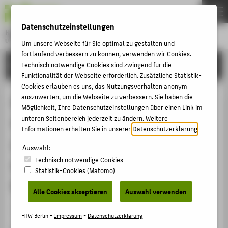
DE
EN
Datenschutzeinstellungen
Hochschule für Technik und Wirtschaft Berlin
University of Applied Sciences
Um unsere Webseite für Sie optimal zu gestalten und
Menu
fortlaufend verbessern zu können, verwenden wir Cookies.
THEMEN
FORSCHUNG
Technisch notwendige Cookies sind zwingend für die
Funktionalität der Webseite erforderlich. Zusätzliche Statistik-
HOCHSCHULE
Cookies erlauben es uns, das Nutzungsverhalten anonym
CAMPUS
auszuwerten, um die Webseite zu verbessern. Sie haben die
Die straf- und zuvilrechtliche
Möglichkeit, Ihre Datenschutzeinstellungen über einen Link im
STUDIUM
unteren Seitenbereich jederzeit zu ändern. Weitere
Verantwortung des Unternehmens
Informationen erhalten Sie in unserer
Datenschutzerklärung
.
LEHRE
und des Managements in der
Auswahl:
FORSCHUNG
Technisch notwendige Cookies
deutschen und europäischen
KARRIERE
Statistik-Cookies (Matomo)
Rechtsordnung
INTERNATIONAL
Alle Cookies akzeptieren
Auswahl verwenden
Veranstaltungsbeitrag › Vortrag › 2014
INFORMATIONEN FÜR
HTW Berlin -
Impressum
-
Datenschutzerklärung