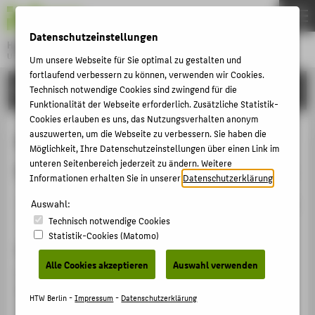
DE
EN
Datenschutzeinstellungen
Hochschule für Technik und Wirtschaft Berlin
University of Applied Sciences
Um unsere Webseite für Sie optimal zu gestalten und
Menu
fortlaufend verbessern zu können, verwenden wir Cookies.
THEMEN
FORSCHUNG
Technisch notwendige Cookies sind zwingend für die
Funktionalität der Webseite erforderlich. Zusätzliche Statistik-
HOCHSCHULE
Cookies erlauben es uns, das Nutzungsverhalten anonym
CAMPUS
auszuwerten, um die Webseite zu verbessern. Sie haben die
Rechtliche Möglichkeiten und
Möglichkeit, Ihre Datenschutzeinstellungen über einen Link im
STUDIUM
unteren Seitenbereich jederzeit zu ändern. Weitere
Grenzen der Mitgliederpartizipation
Informationen erhalten Sie in unserer
Datenschutzerklärung
.
LEHRE
Veranstaltungsbeitrag › Sonstiger Veranstaltungsbeitrag
Auswahl:
FORSCHUNG
› 2015
Technisch notwendige Cookies
KARRIERE
Statistik-Cookies (Matomo)
Veranstaltung
INTERNATIONAL
Alle Cookies akzeptieren
Auswahl verwenden
Die Governance von Genossenschaften -
Mitgliederpartizipation und Aktivierung junger
INFORMATIONEN FÜR
HTW Berlin -
Impressum
-
Datenschutzerklärung
Zielgruppen