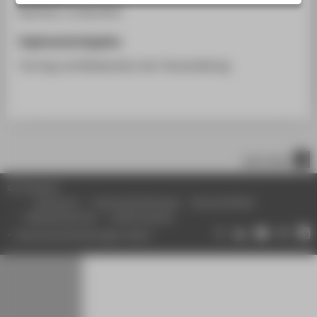
STUDIENINTERESSIERTE
Bochum, 11.06.2015
STUDIERENDE
Ergänzende Angaben
UNTERNEHMEN
Vortrag und Moderation der Veranstaltung
ALUMNI
PRESSE
BESCHÄFTIGTE
nach oben
BELIEBTE SEITEN
© HTW Berlin
DIGITALE DIENSTE
Impressum
Datenschutzhinweise
Barrierefreiheit
Gebärdensprache
Leichte Sprache
SERVICE
Datenschutzeinstellungen ändern
ÜBER DIE HTW BERLIN