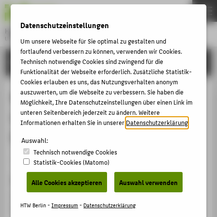
DE
EN
Datenschutzeinstellungen
Hochschule für Technik und Wirtschaft Berlin
University of Applied Sciences
Um unsere Webseite für Sie optimal zu gestalten und
Menu
fortlaufend verbessern zu können, verwenden wir Cookies.
THEMEN
FORSCHUNG
Technisch notwendige Cookies sind zwingend für die
Funktionalität der Webseite erforderlich. Zusätzliche Statistik-
HOCHSCHULE
Cookies erlauben es uns, das Nutzungsverhalten anonym
CAMPUS
auszuwerten, um die Webseite zu verbessern. Sie haben die
Neue Entwicklungen im
Möglichkeit, Ihre Datenschutzeinstellungen über einen Link im
STUDIUM
unteren Seitenbereich jederzeit zu ändern. Weitere
Lebensmittelrecht in der
Informationen erhalten Sie in unserer
Datenschutzerklärung
.
LEHRE
Europäischen Union
Auswahl:
FORSCHUNG
Technisch notwendige Cookies
KARRIERE
Veranstaltungsbeitrag › Vortrag › 2016
Statistik-Cookies (Matomo)
INTERNATIONAL
Veranstaltung
Alle Cookies akzeptieren
Auswahl verwenden
Tagung des EWSA, Ministerium für Verbraucherschutz
INFORMATIONEN FÜR
HTW Berlin -
Impressum
-
Datenschutzerklärung
Den Haag, 20.04.2016