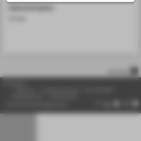
STUDIENINTERESSIERTE
Ergänzende Angaben
STUDIERENDE
Vortrag
UNTERNEHMEN
ALUMNI
PRESSE
BESCHÄFTIGTE
nach oben
BELIEBTE SEITEN
© HTW Berlin
DIGITALE DIENSTE
Impressum
Datenschutzhinweise
Barrierefreiheit
Gebärdensprache
Leichte Sprache
SERVICE
Datenschutzeinstellungen ändern
ÜBER DIE HTW BERLIN