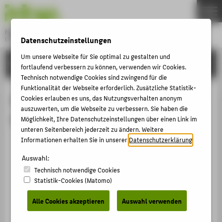
DE
EN
Hochschule für Technik und Wirtschaft Berlin
Datenschutzeinstellungen
University of Applied Sciences
Menu
Um unsere Webseite für Sie optimal zu gestalten und
THEMEN
STUDIUM
fortlaufend verbessern zu können, verwenden wir Cookies.
HOCHSCHULE
Technisch notwendige Cookies sind zwingend für die
Funktionalität der Webseite erforderlich. Zusätzliche Statistik-
CAMPUS
Master-Bewerbung über HTW-
Cookies erlauben es uns, das Nutzungsverhalten anonym
auszuwerten, um die Webseite zu verbessern. Sie haben die
STUDIUM
Portal
Möglichkeit, Ihre Datenschutzeinstellungen über einen Link im
LEHRE
unteren Seitenbereich jederzeit zu ändern. Weitere
Informationen erhalten Sie in unserer
Datenschutzerklärung
.
Zulassungsvoraussetzungen
FORSCHUNG
Bewerbungsunterlagen
Auswahl:
KARRIERE
Technisch notwendige Cookies
Bewerbung im Abschlusssemester
INTERNATIONAL
Statistik-Cookies (Matomo)
Helfen Sie uns, Ihre Bewerbung schneller zu prüfen!
Nachträgliche Änderungen melden
Alle Cookies akzeptieren
Auswahl verwenden
INFORMATIONEN FÜR