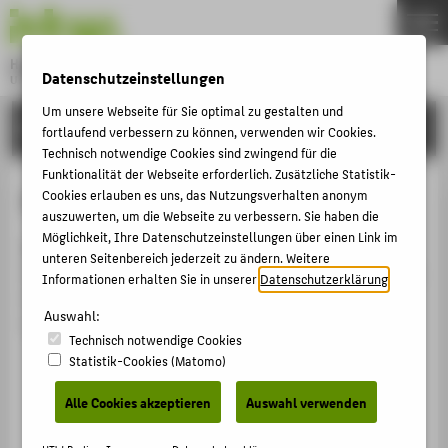
DE
EN
Hochschule für Technik und Wirtschaft Berlin
Datenschutzeinstellungen
University of Applied Sciences
Menu
Um unsere Webseite für Sie optimal zu gestalten und
THEMEN
STUDIUM
fortlaufend verbessern zu können, verwenden wir Cookies.
HOCHSCHULE
Technisch notwendige Cookies sind zwingend für die
Funktionalität der Webseite erforderlich. Zusätzliche Statistik-
CAMPUS
Erforderliche Nachweise
Cookies erlauben es uns, das Nutzungsverhalten anonym
auszuwerten, um die Webseite zu verbessern. Sie haben die
STUDIUM
Möglichkeit, Ihre Datenschutzeinstellungen über einen Link im
Bitte reichen Sie alle nachfolgend aufgeführten
LEHRE
unteren Seitenbereich jederzeit zu ändern. Weitere
Unterlagen ausschließlich digital ein. Beachten Sie, dass
Informationen erhalten Sie in unserer
Datenschutzerklärung
.
FORSCHUNG
Links (
z. B.
zu Modulhandbüchern) nicht akzeptiert
Auswahl:
werden.
KARRIERE
Technisch notwendige Cookies
INTERNATIONAL
Statistik-Cookies (Matomo)
Gesamtnotenübersicht (Notenspiegel)
Nachweis des aktuellen Fachsemesters
Alle Cookies akzeptieren
Auswahl verwenden
Kurzbeschreibungen der Lehr-/Stoffinhalte
INFORMATIONEN FÜR
Nachweis über Semesterwochenstunden oder