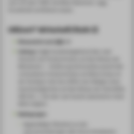
auch mit dem TORFL-Zertifikat (Elementar-
bzw.
Grundstufe) zertifizieren lassen.
UNIcert® Wirtschaft/Stufe II
Niveaustufe nach
GER
:
B2
Umfang:
8
SWS
(studienbegleitend über zwei
Semester bei Vorkenntnissen auf dem Niveau der
Mittelstufe 1 - Einführung Wirtschaftsrussisch) Bei
vorhandenen Vorkenntnissen auf Abiturniveau ist
der Einstieg in den Kurs M3W nach Ablegen eines
Quereinsteigertests auf dem Niveau der Stufe M2W,
GER: B2, 1. Teil oder nach bereits absolvierter Stufe
M2W möglich.
Bedingungen:
Regelmäßige Teilnahme an den
Lehrveranstaltungen aller Kurse (mindestens