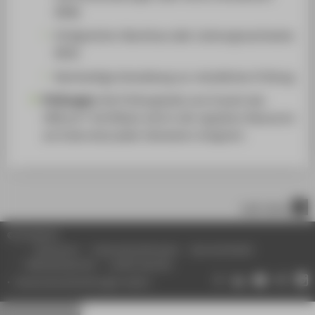
80%)
Erfolgreicher Abschluss aller Leistungsnachweise
M3W
Rechtzeitige Anmeldung zur mündlichen Prüfung
Prüfungen:
Die Prüfungsteile zum Erwerb des
UNIcert®-Zertifikats sind in die regulären Klausuren
am Ende eines jeden Semesters integriert.
nach oben
© HTW Berlin
Impressum
Datenschutzhinweise
Barrierefreiheit
Gebärdensprache
Leichte Sprache
Datenschutzeinstellungen ändern