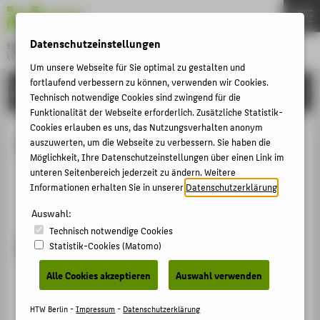
DE
EN
Datenschutzeinstellungen
Hochschule für Technik und Wirtschaft Berlin
University of Applied Sciences
Um unsere Webseite für Sie optimal zu gestalten und
Menu
fortlaufend verbessern zu können, verwenden wir Cookies.
THEMEN
STUDIUM
Technisch notwendige Cookies sind zwingend für die
HOCHSCHULE
Funktionalität der Webseite erforderlich. Zusätzliche Statistik-
Cookies erlauben es uns, das Nutzungsverhalten anonym
CAMPUS
UNIcert®
auszuwerten, um die Webseite zu verbessern. Sie haben die
Möglichkeit, Ihre Datenschutzeinstellungen über einen Link im
STUDIUM
unteren Seitenbereich jederzeit zu ändern. Weitere
UNIcert® Stufe I
LEHRE
Informationen erhalten Sie in unserer
Datenschutzerklärung
.
UNIcert® Wirtschaft/Stufe II
FORSCHUNG
Auswahl:
Technisch notwendige Cookies
KARRIERE
UNIcert® Stufe I
Statistik-Cookies (Matomo)
INTERNATIONAL
Niveaustufe nach
GER
: B1
Alle Cookies akzeptieren
Auswahl verwenden
Umfang:
12
SWS
(studienbegleitend über drei
INFORMATIONEN FÜR
HTW Berlin -
Impressum
-
Datenschutzerklärung
Semester: Einstieg G1 ohne Vorkenntnisse;