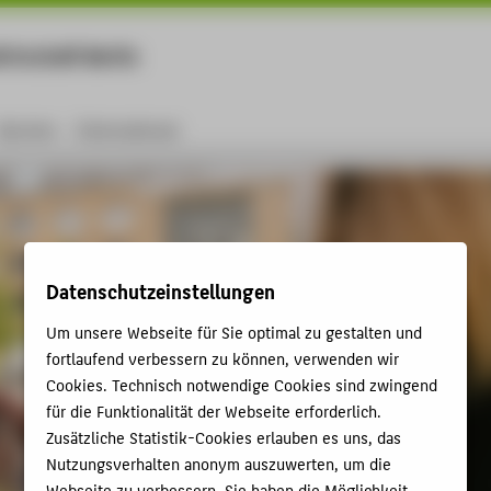
rtschaft Berlin
Menu
Karriere
International
Datenschutzeinstellungen
Um unsere Webseite für Sie optimal zu gestalten und
fortlaufend verbessern zu können, verwenden wir
Cookies. Technisch notwendige Cookies sind zwingend
für die Funktionalität der Webseite erforderlich.
Zusätzliche Statistik-Cookies erlauben es uns, das
Nutzungsverhalten anonym auszuwerten, um die
Webseite zu verbessern. Sie haben die Möglichkeit,