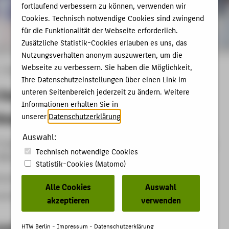
fortlaufend verbessern zu können, verwenden wir
Cookies. Technisch notwendige Cookies sind zwingend
für die Funktionalität der Webseite erforderlich.
Zusätzliche Statistik-Cookies erlauben es uns, das
Nutzungsverhalten anonym auszuwerten, um die
Webseite zu verbessern. Sie haben die Möglichkeit,
Studiengänge
Studium hoch zwei in Kooperation mit Praxispartnerinnen
Ihre Datenschutzeinstellungen über einen Link im
hoch zwei" in Kooperation mit
unteren Seitenbereich jederzeit zu ändern. Weitere
Informationen erhalten Sie in
tner*innen
unserer
Datenschutzerklärung
.
Auswahl:
ist ein Studienmodell, in dem Sie gleichzeitig studieren und
Technisch notwendige Cookies
Das heißt:
Statistik-Cookies (Matomo)
n an vier Tagen pro Woche an der HTW Berlin
Alle Cookies
Auswahl
n an einem Tag pro Woche im Unternehmen.
akzeptieren
verwenden
eile bietet das "Studium hoch zwei"?
HTW Berlin -
Impressum
-
Datenschutzerklärung