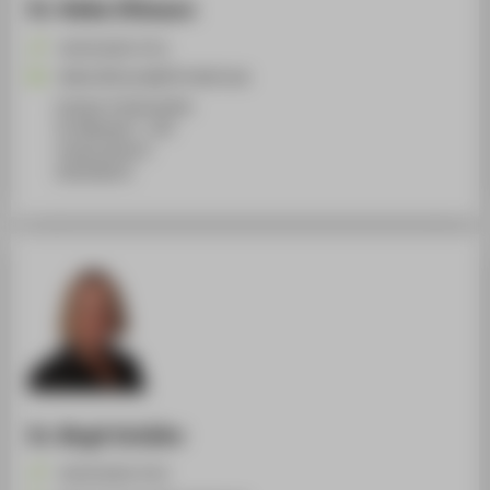
Dr. Heike Zillmann
+49 30 5019-3711
Heike.Zillmann@HTW-Berlin.de
Campus Treskowallee
TA Gebäude C , 234
Treskowallee 8
10318
Berlin
Dr. Birgit Schäfer
+49 30 5019-3715