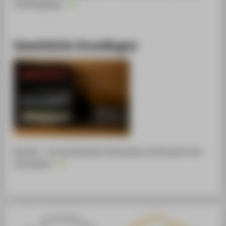
Studiengänge
Gesetzliche Grundlagen
Bundes- und landesweite Dokumente; Dokumente der
HTW Berlin