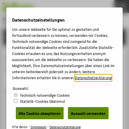
DE
EN
Hochschule für Technik und Wirtschaft Berlin
Datenschutzeinstellungen
University of Applied Sciences
Menu
Um unsere Webseite für Sie optimal zu gestalten und
THEMEN
fortlaufend verbessern zu können, verwenden wir Cookies.
EINRICHTUNGEN
Technisch notwendige Cookies sind zwingend für die
HOCHSCHULE
Funktionalität der Webseite erforderlich. Zusätzliche Statistik-
CAMPUS
Cookies erlauben es uns, das Nutzungsverhalten anonym
(Re-)Akkreditierung von
auszuwerten, um die Webseite zu verbessern. Sie haben die
STUDIUM
Möglichkeit, Ihre Datenschutzeinstellungen über einen Link im
Studiengängen (intern)
unteren Seitenbereich jederzeit zu ändern. Weitere
LEHRE
Informationen erhalten Sie in unserer
Datenschutzerklärung
.
FORSCHUNG
Grundlegende Bestandsaufnahme
Auswahl:
KARRIERE
Technisch notwendige Cookies
Die Grundlegende Bestandsaufnahme stellt das interne
Statistik-Cookies (Matomo)
INTERNATIONAL
Akkreditierungsverfahren der HTW Berlin dar und wird
Alle Cookies akzeptieren
Auswahl verwenden
für die Studiengänge der HTW Berlin nach einem Plan
INFORMATIONEN FÜR
alle zwölf bis sechzehn Semester durchgeführt.
HTW Berlin -
Impressum
-
Datenschutzerklärung