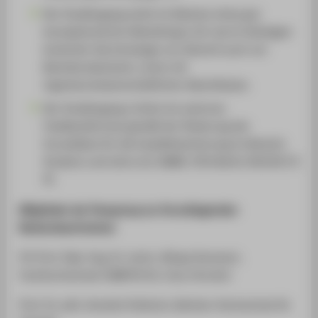
Der Studiengang wirbt im Rahmen eines gut
konzeptionierten Marketings (z.B. durch Aufzeigen
konkreter Karrierewege von Alumni) auch um
Bachelorabsolvent_innen mit
ingenieurwissenschaftlichen Abschlüssen.
Der Studiengang richtet ein externes
Feedbackformat gemäß der Änderung der
Grundsätze für die Qualitätssicherung im Bereich
Studium und Lehre ein (AMBl. HTW Berlin 09/2023 §
9).
Mitglieder der Peergroup zur Grundlegenden
Bestandsaufnahme:
FH-Prof. Dipl.-Ing. Dr. techn. Börge Kummert,
Fachhochschule CAMPUS 02, Graz (Vorsitz)
Prof. Dr. phil. Annette Pattloch, Berliner Hochschule für