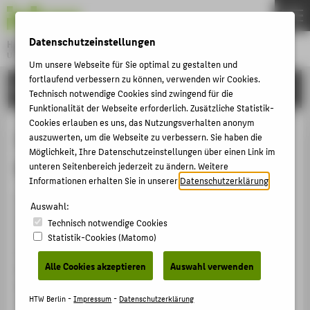
DE
EN
Datenschutzeinstellungen
Hochschule für Technik und Wirtschaft Berlin
University of Applied Sciences
Um unsere Webseite für Sie optimal zu gestalten und
Menu
fortlaufend verbessern zu können, verwenden wir Cookies.
THEMEN
EINRICHTUNGEN
Technisch notwendige Cookies sind zwingend für die
HOCHSCHULE
Funktionalität der Webseite erforderlich. Zusätzliche Statistik-
Cookies erlauben es uns, das Nutzungsverhalten anonym
CAMPUS
Industrial Sales and Innovation
auszuwerten, um die Webseite zu verbessern. Sie haben die
Möglichkeit, Ihre Datenschutzeinstellungen über einen Link im
STUDIUM
Management (Master)
unteren Seitenbereich jederzeit zu ändern. Weitere
LEHRE
Informationen erhalten Sie in unserer
Datenschutzerklärung
.
Der Studiengang entspricht den formalen
FORSCHUNG
Auswahl:
Qualitätskriterien der HTW Berlin und ermöglicht
Technisch notwendige Cookies
KARRIERE
Studierenden den Erwerb der notwendigen
Statistik-Cookies (Matomo)
INTERNATIONAL
Kompetenzen zur Entwicklung der angestrebten
Alle Cookies akzeptieren
Auswahl verwenden
Berufsfähigkeit. Auf Basis einer Grundlegenden
Bestandaufnahme unter Beteiligung einer externen
INFORMATIONEN FÜR
HTW Berlin -
Impressum
-
Datenschutzerklärung
Peergroup hat die Hochschulleitung den Studiengang